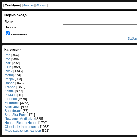
[
Cool4you
]
[
Файлы
] [
Форум
]
Форма входа
Логин:
Пароль:
запомнить
Забыл
Категории
Рэп
[364]
Pop
[5807]
R&B
[232]
Club
[3824]
Rock
[1345]
Metal
[324]
Ретро
[508]
Dance
[4676]
Trance
[1079]
Клипы
[979]
Романс
[11]
Шансон
[1679]
Electronic
[3235]
Alternative
[490]
Soundtrack
[37]
Ska, Ska Punk
[171]
New Age, Meditative
[828]
House, Electro House
[1799]
Classical / Instrumental
[1053]
Музыка разных жанров
[301]