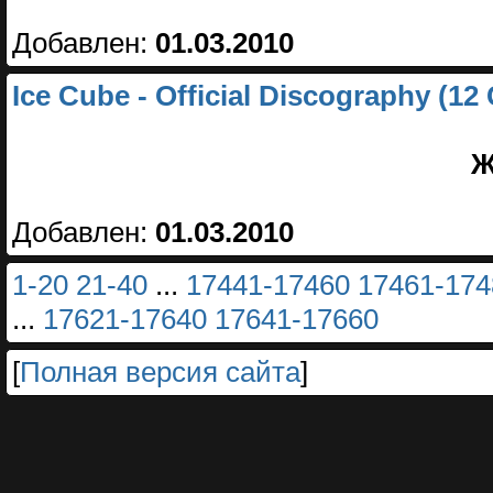
Добавлен:
01.03.2010
Ice Cube - Official Discography (1
Ж
Добавлен:
01.03.2010
1-20
21-40
...
17441-17460
17461-174
...
17621-17640
17641-17660
[
Полная версия сайта
]