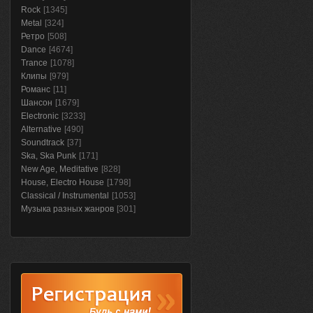
Rock
[1345]
Metal
[324]
Ретро
[508]
Dance
[4674]
Trance
[1078]
Клипы
[979]
Романс
[11]
Шансон
[1679]
Electronic
[3233]
Alternative
[490]
Soundtrack
[37]
Ska, Ska Punk
[171]
New Age, Meditative
[828]
House, Electro House
[1798]
Classical / Instrumental
[1053]
Музыка разных жанров
[301]