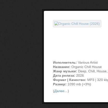
Исполнитель:
Various Artist
Название:
Organic Chill House
Жанр музыки:
Deep, Chill, House,
Дата релиза:
2026
Формат | Качество:
MP3 | 320 kb
Размер:
1090 mb (+3%)
(
Далее…
)