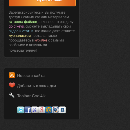
Зарегистрируйтесь и Вы получите
доступ к самым свежим материалам
каталога файлов
, а главное - к разделу
gold keys
, сможете выкладывать свои
видео и статьи
, возможно даже станете
журналистом
портала, также
пообщаетесь в
курилке
с самыми
весёлыми и активными
пользователями!
Новости сайта
Добавить в закладки
Toolbar Cool4ik