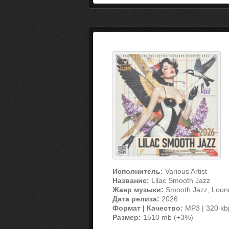
Исполнитель:
Various Artist
Название:
Lilac Smooth Jazz
Жанр музыки:
Smooth Jazz, Loun
Дата релиза:
2026
Формат | Качество:
MP3 | 320 kb
Размер:
1510 mb (+3%)