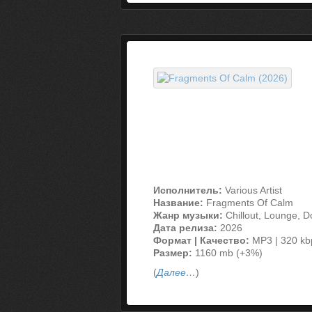
Исполнитель:
Various Artist
Название:
Fragments Of Calm
Жанр музыки:
Chillout, Lounge, 
Дата релиза:
2026
Формат | Качество:
MP3 | 320 kb
Размер:
1160 mb (+3%)
(
Далее…
)