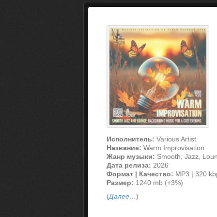
Исполнитель:
Various Artist
Название:
Warm Improvisation
Жанр музыки:
Smooth, Jazz, Lou
Дата релиза:
2026
Формат | Качество:
MP3 | 320 kb
Размер:
1240 mb (+3%)
(
Далее…
)