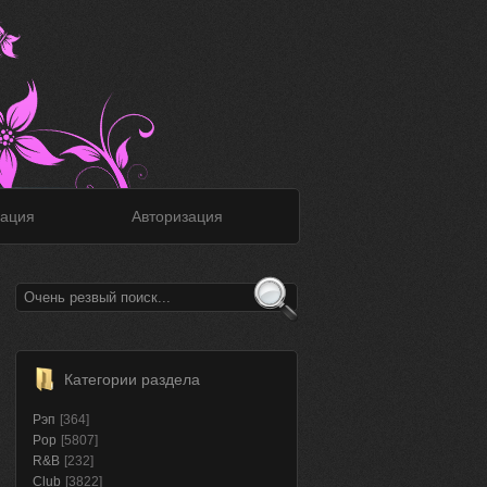
ация
Авторизация
Категории раздела
Рэп
[364]
Pop
[5807]
R&B
[232]
Club
[3822]