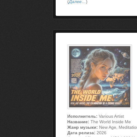
(
Далее…
)
Исполнитель:
Various Artist
Название:
The World Inside Me
Жанр музыки:
New Age, Meditatio
Дата релиза:
2026