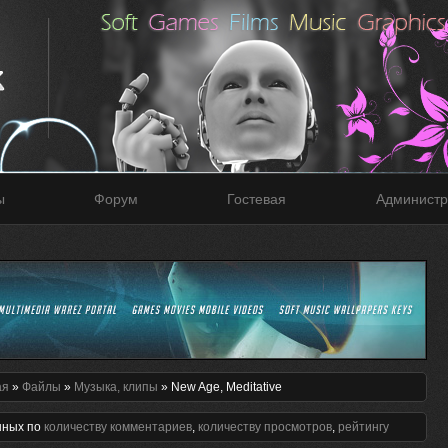
ы
Форум
Гостевая
Администр
ая
»
Файлы
»
Музыка, клипы
» New Age, Meditative
нных по
количеству комментариев
,
количеству просмотров
,
рейтингу