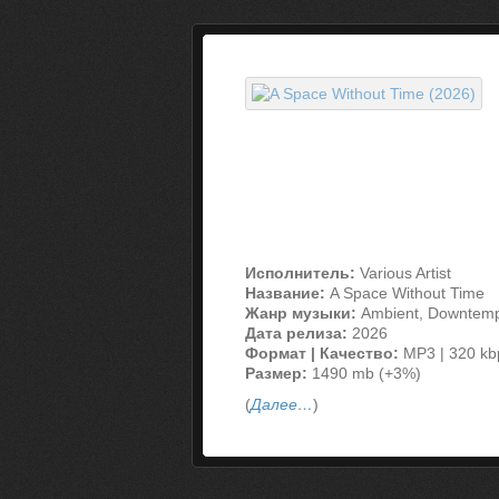
Исполнитель:
Various Artist
Название:
A Space Without Time
Жанр музыки:
Ambient, Downtemp
Дата релиза:
2026
Формат | Качество:
MP3 | 320 kb
Размер:
1490 mb (+3%)
(
Далее…
)