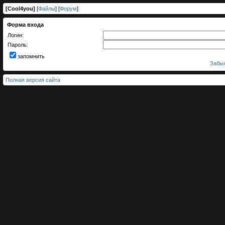
[
Cool4you
]
[
Файлы
] [
Форум
]
Форма входа
Логин:
Пароль:
запомнить
Забыл
Полная версия сайта