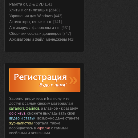
Работа с CD & DVD
[141]
Улиты и оптимизация
[2348]
Украшения для Windows
[443]
Активаторы, ключи и т.п.
[141]
Антивирусы, фаерволы и т.п.
[631]
Сборники софта и драйверов
[347]
Архиваторы и файл. менеджеры
[42]
Зарегистрируйтесь и Вы получите
доступ к самым свежим материалам
каталога файлов
, а главное - к разделу
gold keys
, сможете выкладывать свои
видео и статьи
, возможно даже станете
журналистом
портала, также
пообщаетесь в
курилке
с самыми
весёлыми и активными