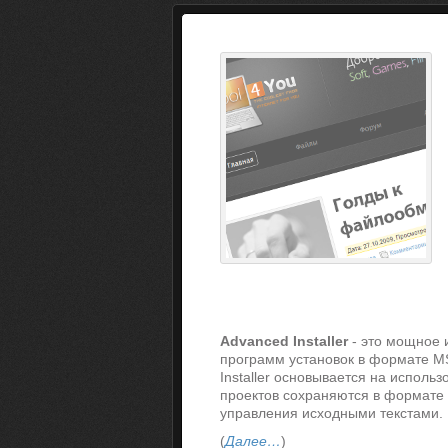
Advanced Installer
- это мощное 
программ установок в формате MS
Installer основывается на испол
проектов сохраняются в формате 
управления исходными текстами.
(
Далее…
)