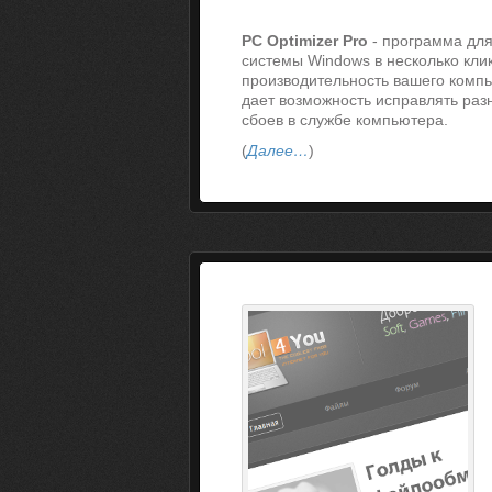
PC Optimizer Pro
- программа для
системы Windows в несколько кл
производительность вашего компь
дает возможность исправлять ра
сбоев в службе компьютера.
(
Далее…
)