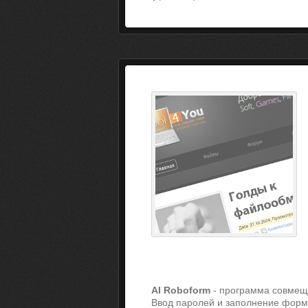
AI Roboform
- программа совмеща
Ввод паролей и заполнениe форм