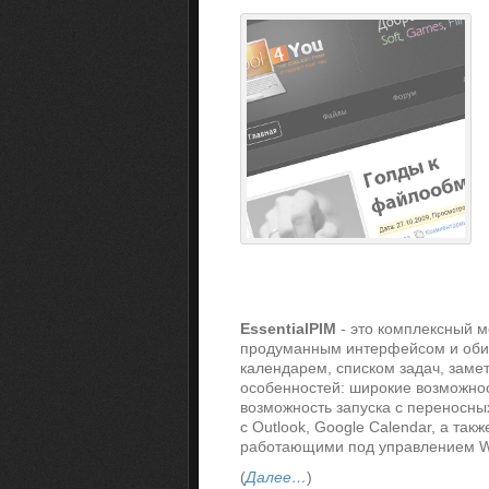
EssentialPIM
- это комплексный 
продуманным интерфейсом и обил
календарем, списком задач, замет
особенностей: широкие возможнос
возможность запуска с переносны
с Outlook, Google Calendar, а т
работающими под управлением Wi
(
Далее…
)