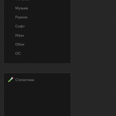
Музыка
Разное
Софт
Игры
Обои
ОС
Статистика