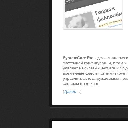
SystemCare Pro
- делает анализ 
системной конфигурации, в том ч
удаляет из системы Adware и Spy
временные файлы, оптимизирует 
управлять автозагружаемыми пр
системы и т.д. и т.п.
(
Далее…
)