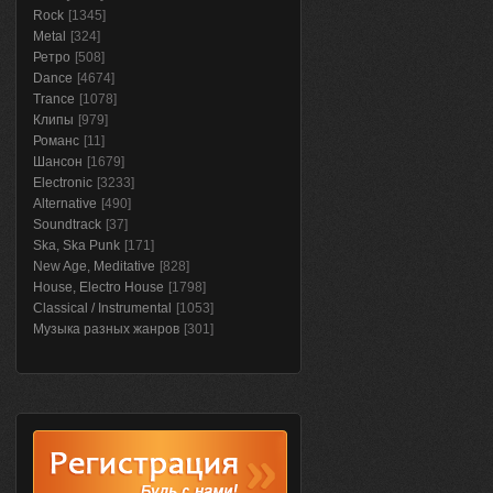
Rock
[1345]
Metal
[324]
Ретро
[508]
Dance
[4674]
Trance
[1078]
Клипы
[979]
Романс
[11]
Шансон
[1679]
Electronic
[3233]
Alternative
[490]
Soundtrack
[37]
Ska, Ska Punk
[171]
New Age, Meditative
[828]
House, Electro House
[1798]
Classical / Instrumental
[1053]
Музыка разных жанров
[301]