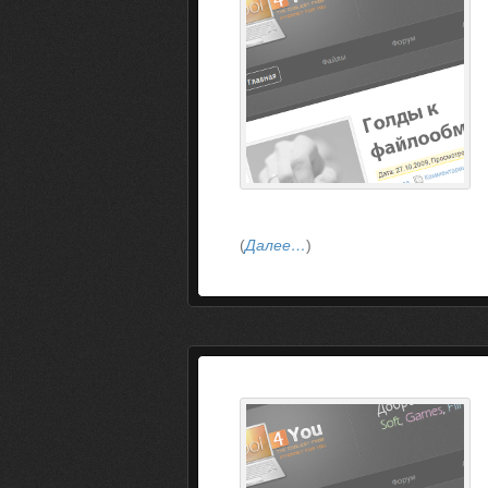
(
Далее…
)