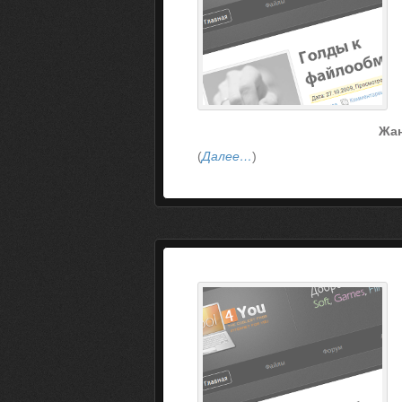
Жа
(
Далее…
)