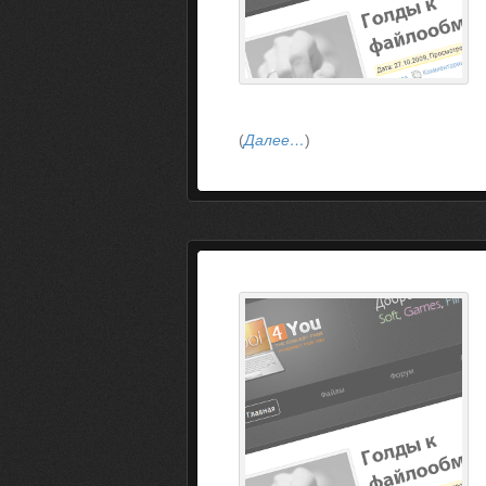
(
Далее…
)