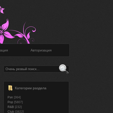
ация
Авторизация
Категории раздела
Рэп
[364]
Pop
[5807]
R&B
[232]
Club
[3822]