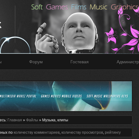
ы
Форум
Гостевая
Администр
есь:
Главная
»
Файлы
» Музыка, клипы
нных по
количеству комментариев
,
количеству просмотров
,
рейтингу