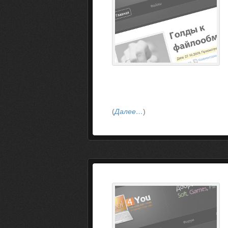
(
Далее…
)