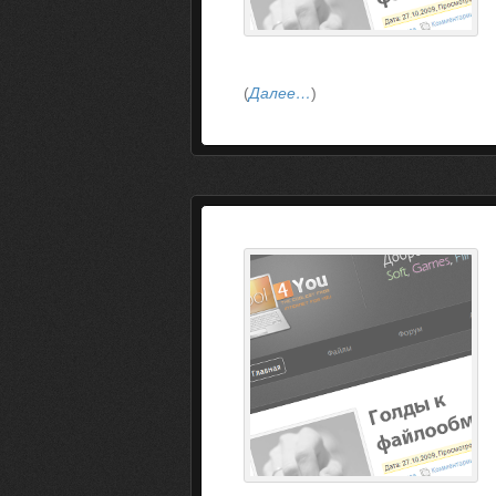
(
Далее…
)