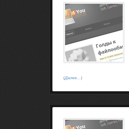
(
Далее…
)