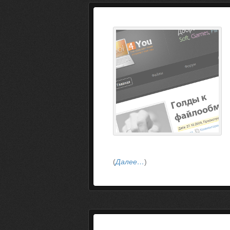
(
Далее…
)