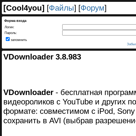
[
Cool4you
]
[
Файлы
] [
Форум
]
Форма входа
Логин:
Пароль:
запомнить
Забыл
VDownloader 3.8.983
VDownloader
- бесплатная програм
видеороликов с YouTube и других п
формате: совместимом с iPod, Son
сохранить в AVI (выбрав разрешен