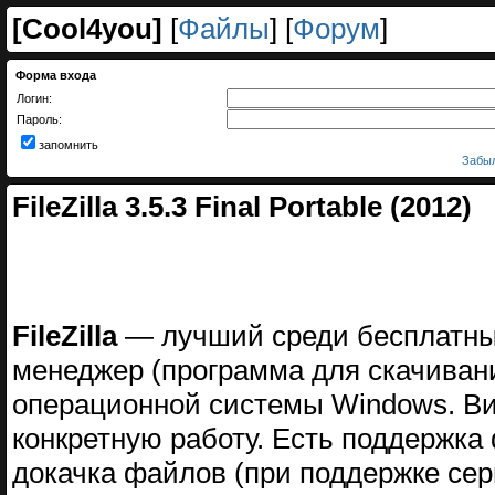
[
Cool4you
]
[
Файлы
] [
Форум
]
Форма входа
Логин:
Пароль:
запомнить
Забыл
FileZilla 3.5.3 Final Portable (2012)
FileZilla
— лучший среди бесплатных
менеджер (программа для скачивани
операционной системы Windows. Вид 
конкретную работу. Есть поддержка
докачка файлов (при поддержке сер