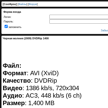
[
Cool4you
]
[
Файлы
] [
Форум
]
Форма входа
Логин:
Пароль:
запомнить
Забыл
Черная молния (2009) DVDRip 1400
Файл:
Формат
: AVI (XviD)
Качество
: DVDRip
Видео
: 1386 kb/s, 720x304
Аудио
: AC3, 448 kb/s (6 ch)
Размер
: 1,400 MB