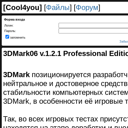
[
Cool4you
]
[
Файлы
] [
Форум
]
Форма входа
Логин:
Пароль:
запомнить
Забыл
3DMark06 v.1.2.1 Professional Edit
3DMark
позиционируется разработч
нейтральное и достоверное средств
стабильности компьютерных систем.
3DMark, в особенности её игровые 
Так, во всех игровых тестах присут
находятся на этапе доработки и вне