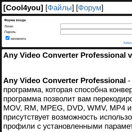
[
Cool4you
]
[
Файлы
] [
Форум
]
Форма входа
Логин:
Пароль:
запомнить
Забыл
Any Video Converter Professional v.
Any Video Converter Professional
-
программа, которая способна конве
программа позволит вам перекодир
MOV, RM, MPEG, DVD, WMV, MP4 и F
присутствует возможность использо
профили с установленными парамет