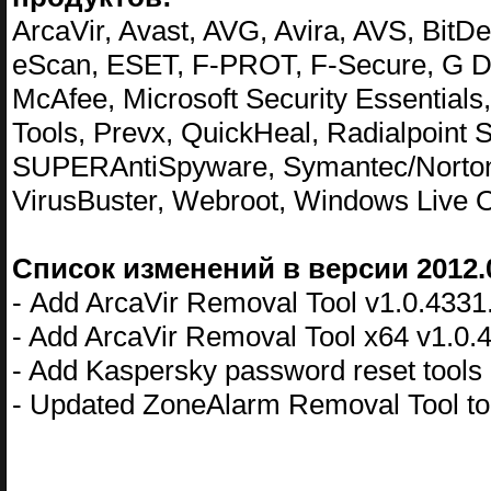
ArcaVir, Avast, AVG, Avira, AVS, Bit
eScan, ESET, F-PROT, F-Secure, G D
McAfee, Microsoft Security Essentials
Tools, Prevx, QuickHeal, Radialpoint S
SUPERAntiSpyware, Symantec/Norton, T
VirusBuster, Webroot, Windows Live
Список изменений в версии 2012.
- Add ArcaVir Removal Tool v1.0.433
- Add ArcaVir Removal Tool x64 v1.0.
- Add Kaspersky password reset tools
- Updated ZoneAlarm Removal Tool to 