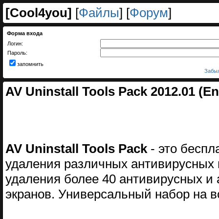
[
Cool4you
]
[
Файлы
] [
Форум
]
Форма входа
Логин:
Пароль:
запомнить
Забыл
AV Uninstall Tools Pack 2012.01 (E
AV Uninstall Tools Pack
- это беспл
удаления различных антивирусных п
удаления более 40 антивирусных и 
экранов. Универсальный набор на в