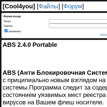
[
Cool4you
]
[
Файлы
] [
Форум
]
Форма входа
Логин:
Пароль:
запомнить
Забыл
ABS 2.4.0 Portable
ABS (Анти Блокировочная Систе
с приципиально новым взглядом на
системы.Программа следит за соде
состоянием уязвимых мест реестра
вирусов на Вашем флеш носителе.