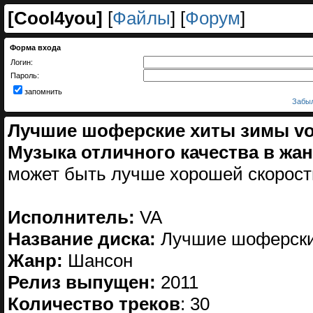
[
Cool4you
]
[
Файлы
] [
Форум
]
Форма входа
Логин:
Пароль:
запомнить
Забыл
Лучшие шоферские хиты зимы vol.
Музыка отличного качества в жа
может быть лучше хорошей скорос
Исполнитель:
VA
Название диска:
Лучшие шоферские
Жанр:
Шансон
Релиз выпущен:
2011
Количество треков
: 30