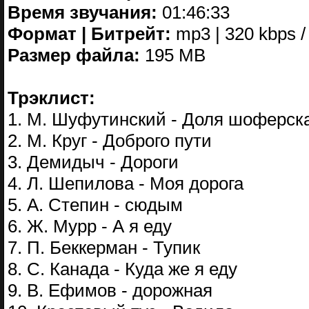
Время звучания:
01:46:33
Формат | Битрейт:
mp3 | 320 kbps /
Размер файла:
195 MB
Трэклист:
1. М. Шуфутинский - Доля шоферск
2. М. Круг - Доброго пути
3. Демидыч - Дороги
4. Л. Шепилова - Моя дорога
5. А. Степин - сюдым
6. Ж. Мурр - А я еду
7. П. Беккерман - Тупик
8. С. Канада - Куда же я еду
9. В. Ефимов - дорожная