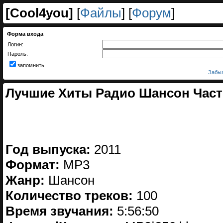
[
Cool4you
]
[
Файлы
] [
Форум
]
Форма входа
Логин:
Пароль:
запомнить
Забыл
Лучшие Хиты Радио Шансон Часть
Год выпуска:
2011
Формат:
MP3
Жанр:
Шансон
Количество треков:
100
Время звучания:
5:56:50