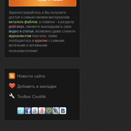
Зарегистрируйтесь и Вы получите
доступ к самым свежим материалам
каталога файлов
, а главное - к разделу
gold keys
, сможете выкладывать свои
видео и статьи
, возможно даже станете
журналистом
портала, также
пообщаетесь в
курилке
с самыми
весёлыми и активными
пользователями!
Новости сайта
Добавить в закладки
Toolbar Cool4ik