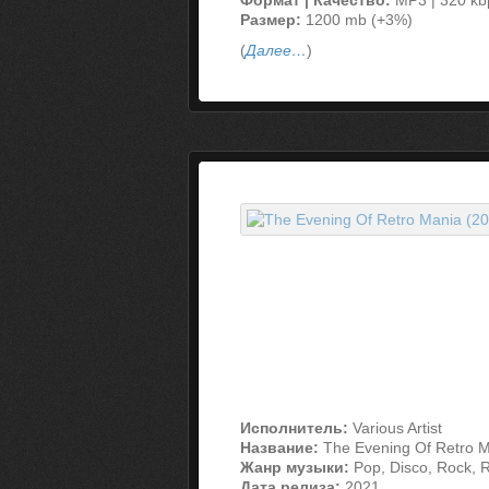
Формат | Качество:
MP3 | 320 kb
Размер:
1200 mb (+3%)
(
Далее…
)
Исполнитель:
Various Artist
Название:
The Evening Of Retro 
Жанр музыки:
Pop, Disco, Rock, 
Дата релиза:
2021