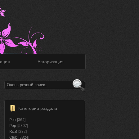
ация
Авторизация
Категории раздела
Рэп
[364]
Pop
[5807]
R&B
[232]
Club
[3824]