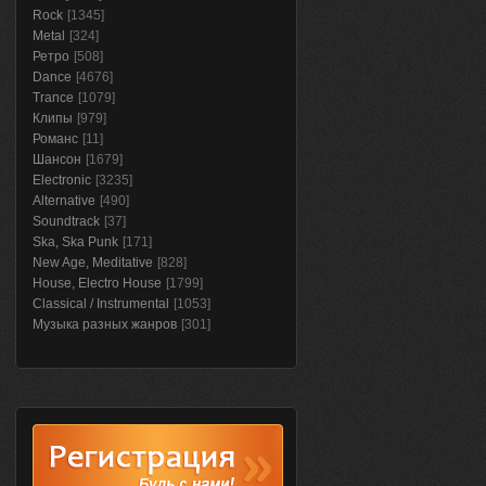
Rock
[1345]
Metal
[324]
Ретро
[508]
Dance
[4676]
Trance
[1079]
Клипы
[979]
Романс
[11]
Шансон
[1679]
Electronic
[3235]
Alternative
[490]
Soundtrack
[37]
Ska, Ska Punk
[171]
New Age, Meditative
[828]
House, Electro House
[1799]
Classical / Instrumental
[1053]
Музыка разных жанров
[301]