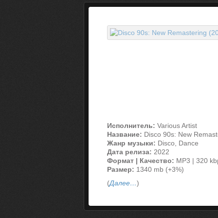
Исполнитель:
Various Artist
Название:
Disco 90s: New Remast
Жанр музыки:
Disco, Dance
Дата релиза:
2022
Формат | Качество:
MP3 | 320 kb
Размер:
1340 mb (+3%)
(
Далее…
)