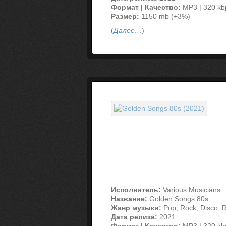
Формат | Качество:
MP3 | 320 kb
Размер:
1150 mb (+3%)
(
Далее…
)
Исполнитель:
Various Musicians
Название:
Golden Songs 80s
Жанр музыки:
Pop, Rock, Disco, 
Дата релиза:
2021