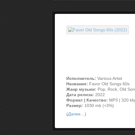
Исполнитель:
Various Artist
Название:
Favor Old Songs 60s
Жанр музыки:
Pop, Rock, Old So
Дата релиза:
2022
Формат | Качество:
MP3 | 320 kb
Размер:
1030 mb (+3%)
(
Далее…
)