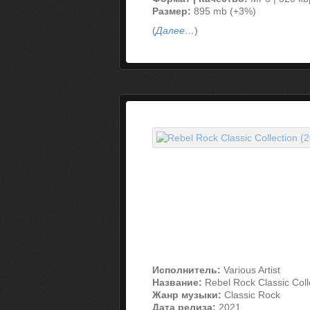
Размер:
895 mb (+3%)
(
Далее…
)
Исполнитель:
Various Artist
Название:
Rebel Rock Classic Coll
Жанр музыки:
Classic Rock
Дата релиза:
2021