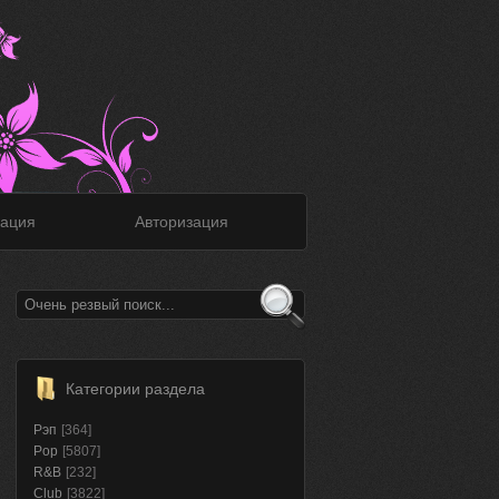
ация
Авторизация
Категории раздела
Рэп
[364]
Pop
[5807]
R&B
[232]
Club
[3822]