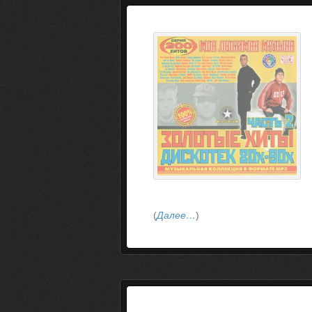
(
Далее…
)