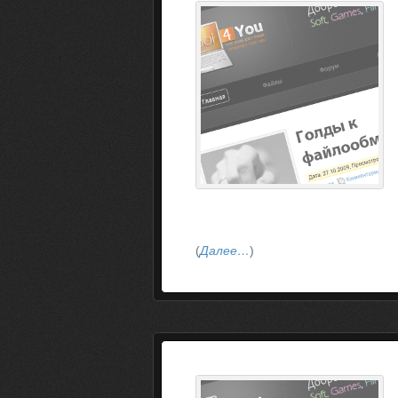
(
Далее…
)