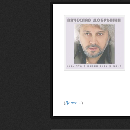
(
Далее…
)