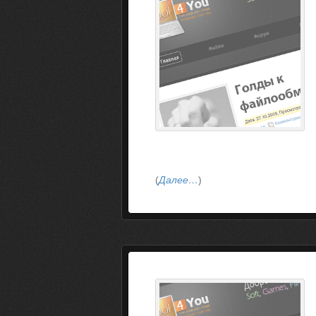
(
Далее…
)