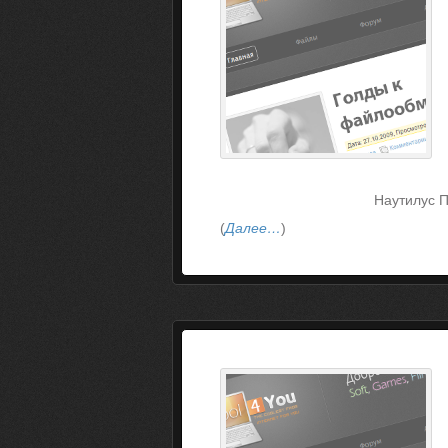
Наутилус П
(
Далее…
)