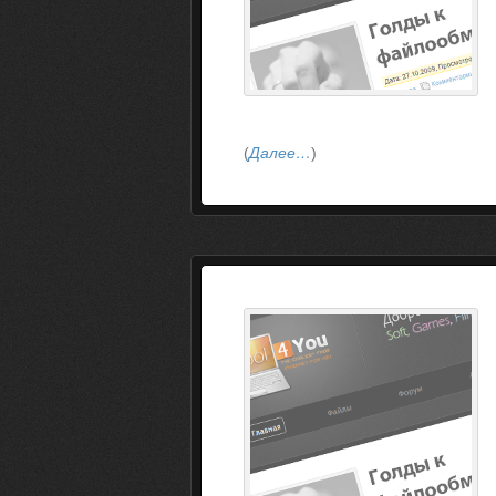
(
Далее…
)