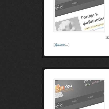
Ж
(
Далее…
)