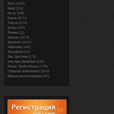
Rock
[1345]
Metal
[324]
Ретро
[508]
Dance
[4674]
Trance
[1078]
Клипы
[979]
Романс
[11]
Шансон
[1679]
Electronic
[3233]
Alternative
[490]
Soundtrack
[37]
Ska, Ska Punk
[171]
New Age, Meditative
[828]
House, Electro House
[1798]
Classical / Instrumental
[1053]
Музыка разных жанров
[301]