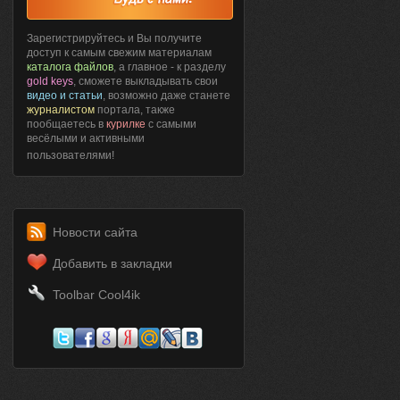
Зарегистрируйтесь и Вы получите
доступ к самым свежим материалам
каталога файлов
, а главное - к разделу
gold keys
, сможете выкладывать свои
видео и статьи
, возможно даже станете
журналистом
портала, также
пообщаетесь в
курилке
с самыми
весёлыми и активными
пользователями!
Новости сайта
Добавить в закладки
Toolbar Cool4ik