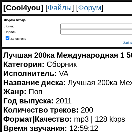
[
Cool4you
]
[
Файлы
] [
Форум
]
Форма входа
Логин:
Пароль:
запомнить
Забыл
Лучшая 200ка Международная 1 50
Категория:
Сборник
Исполнитель:
VA
Название диска:
Лучшая 200ка Меж
Жанр:
Поп
Год выпуска:
2011
Количество треков:
200
Формат|Качество:
mp3 | 128 kbps
Время звучания:
12:59:12