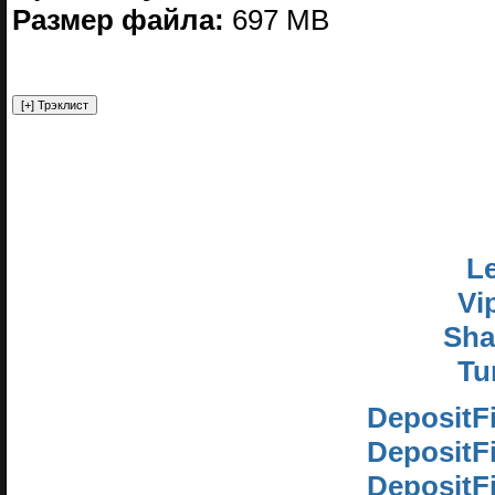
Размер файла:
697 MB
Le
Vi
Sha
Tu
DepositF
DepositF
DepositF