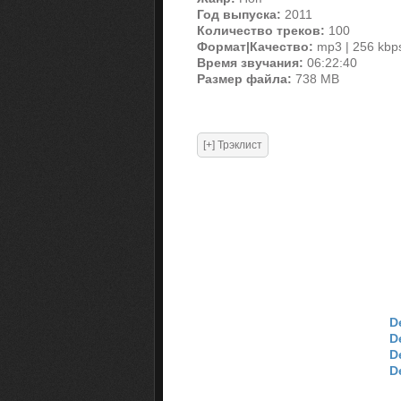
Год выпуска:
2011
Количество треков:
100
Формат|Качество:
mp3 | 256 kbp
Время звучания:
06:22:40
Размер файла:
738 MB
D
D
D
D