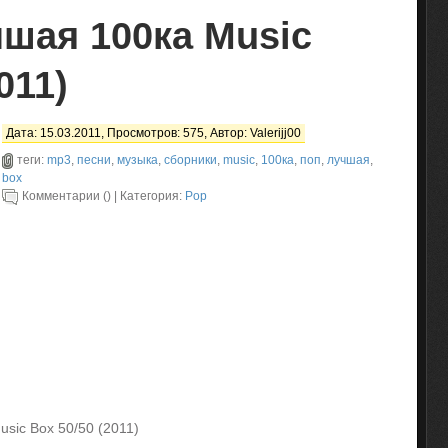
чшая 100ка Music
011)
Дата: 15.03.2011, Просмотров: 575, Автор:
Valerijj00
теги:
mp3
,
песни
,
музыка
,
сборники
,
music
,
100ка
,
поп
,
лучшая
,
box
Комментарии () | Категория:
Pop
sic Box 50/50 (2011)