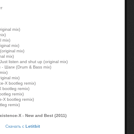
ит
riginal mix)
mix)
l mix)
iginal mix)
(original mix)
nal mix)
ust listen and shut up (original mix)
я - Шаги (Drum & Bass mix)
 mix)
riginal mix)
ce-X bootleg remix)
X bootleg remix)
otleg remix)
ce-X bootleg remix)
tleg remix)
xistence-X - New and Best (2011)
Скачать с
Letitbit