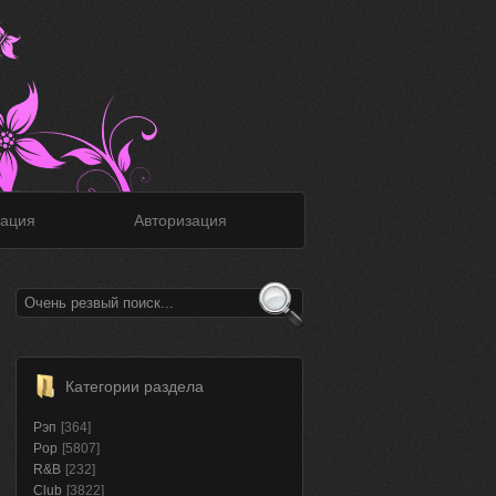
ация
Авторизация
Категории раздела
Рэп
[364]
Pop
[5807]
R&B
[232]
Club
[3822]