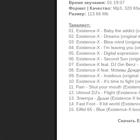
Время звучания:
01:19:07
Формат | Качество:
Mp3, 320 Кб
Размер:
113.66 Mb
Треклист:
01. Existence-X - Baby the addict (o
02. Existence-X - Dreams (original 
03. Existence-X - Blow mind (origina
04. Existence-X - I'm leaving you (or
05. Existence-X - Digital expression 
06. Existence-X - Second Sun (origi
07. Existence-X feat. DJ Gin Benz - J
08. Existence-X feat. Моtивы Дожд
09. Existence-X - Insidious (original
10. Existence-X - It's time to fight (o
11. Pain - Shut your mouth (Existen
12. Utmost DJ's - Flight (Existence-
13. Электра - Дыши (Existence-X bo
14. Fast Foot - 8 bit world (Existen
15. Eiffel 65 - Blue (Existence-X boo
Скачать E