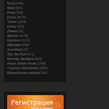
Rock
[1345]
Metal
[324]
Ретро
[508]
Dance
[4674]
Trance
[1078]
Клипы
[979]
Романс
[11]
Шансон
[1679]
Electronic
[3233]
Alternative
[490]
Soundtrack
[37]
Ska, Ska Punk
[171]
New Age, Meditative
[828]
House, Electro House
[1798]
Classical / Instrumental
[1053]
Музыка разных жанров
[301]