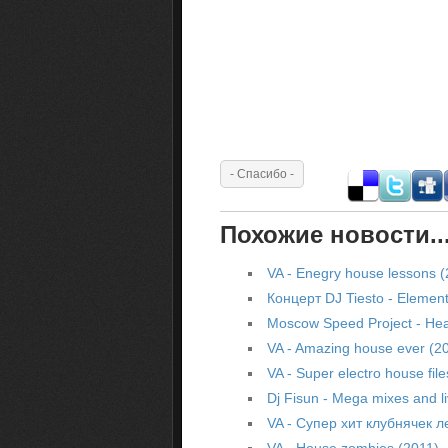
Похожие новости..
VA - Enegry house lessons (
Концерт DJ Tiesto - Element
Moscow Speed Project - He
VA - Amazing house ever (2
VA - Super electro house fil
Dj Fisun - Mega mixes and l
VA - Супер хит клубнячeк л
VA - House zombies (2011)