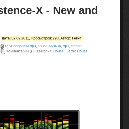
stence-X - New and
Дата: 02.09.2011, Просмотров: 298, Автор:
Felix4
теги:
сборники мр3
,
house
,
музыка
,
мр3
,
electro
Комментарии () | Категория:
House, Electro House