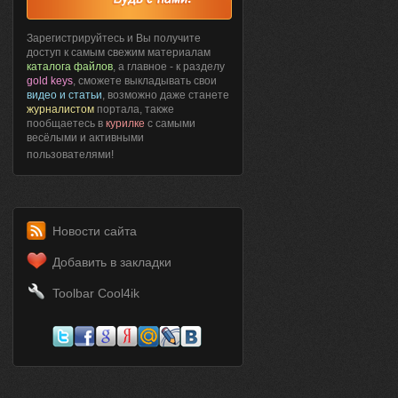
Зарегистрируйтесь и Вы получите
доступ к самым свежим материалам
каталога файлов
, а главное - к разделу
gold keys
, сможете выкладывать свои
видео и статьи
, возможно даже станете
журналистом
портала, также
пообщаетесь в
курилке
с самыми
весёлыми и активными
пользователями!
Новости сайта
Добавить в закладки
Toolbar Cool4ik