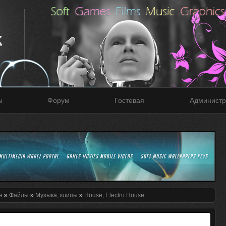
ы
Форум
Гостевая
Администр
я
»
Файлы
»
Музыка, клипы
»
House, Electro House