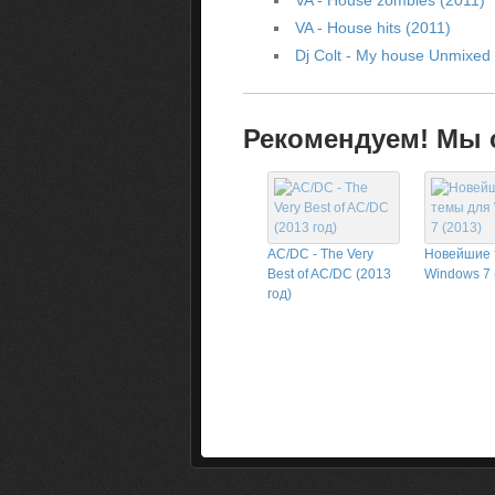
VA - House hits (2011)
Dj Colt - My house Unmixed 
Рекомендуем! Мы с
AC/DC - The Very
Новейшие 
Best of AC/DC (2013
Windows 7 
год)