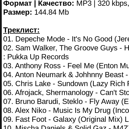
Формат | Качество:
MP3 | 320 kbps,
Размер:
144.84 Mb
Треклист:
01. Depeche Mode - It's No Good (J
02. Sam Walker, The Groove Guys - H
: Pukka Up Records
03. Anthony Ross - Feel Me (Enton M
04. Anton Neumark & Johhnny Beast 
05. Chris Lake - Sundown (Lazy Rich 
06. Afrojack, Shermanology - Can't St
07. Bruno Barudi, Steklo - Fly Away (
08. Alex Niko - Music Is My Drug (In
09. Fast Foot - Galaxy (Original Mix)
10. Mischa Daniels & Solid Gaz - M4Z