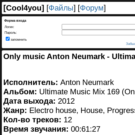
[
Cool4you
]
[
Файлы
] [
Форум
]
Форма входа
Логин:
Пароль:
запомнить
Забыл
Only music Anton Neumark - Ultima
Исполнитель:
Anton Neumark
Альбом:
Ultimate Music Mix 169 (On
Дата выхода:
2012
Жанр:
Electro house, House, Progres
Кол-во треков:
12
Время звучания:
00:61:27