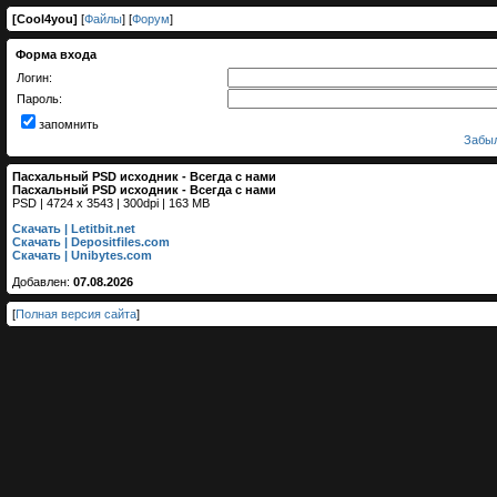
[
Cool4you
]
[
Файлы
] [
Форум
]
Форма входа
Логин:
Пароль:
запомнить
Забыл
Пасхальный PSD исходник - Всегда с нами
Пасхальный PSD исходник - Всегда с нами
PSD | 4724 x 3543 | 300dpi | 163 MB
Скачать | Letitbit.net
Скачать | Depositfiles.com
Скачать | Unibytes.com
Добавлен:
07.08.2026
[
Полная версия сайта
]