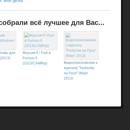
й, моя детка
обрали всё лучшее для Вас...
темы для
Форсаж 6 / Fast &
(2013)
Furious 6
Видеоприложение к
(2013/CAMRip)
журналу "Рыбалка
на Руси" (Март
2013)