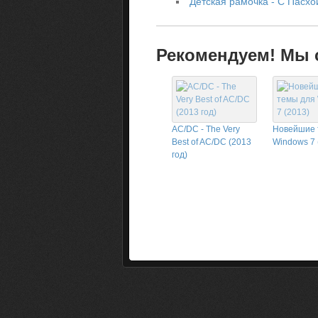
Детская рамочка - С Пасхо
Рекомендуем! Мы с
AC/DC - The Very
Новейшие 
Best of AC/DC (2013
Windows 7 
год)