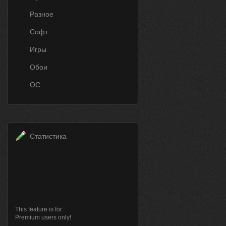
Разное
Софт
Игры
Обои
ОС
Статистика
This feature is for
Premium users only!