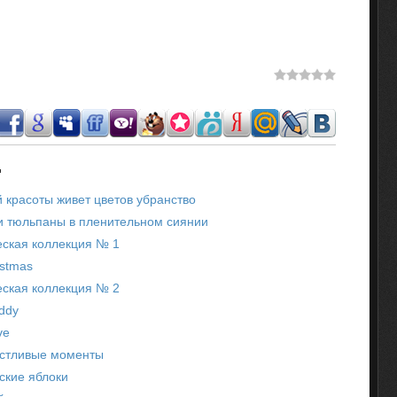
.
 красоты живет цветов убранство
и тюльпаны в пленительном сиянии
еская коллекция № 1
istmas
еская коллекция № 2
eddy
ve
астливые моменты
ские яблоки