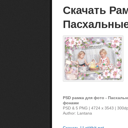
Скачать Рам
Пасхальные
PSD рамка для фото - Пасхаль
фонами
PSD & 5 PNG | 4724 x 3543 | 300dp
Author: Lantana
Скачать | Letitbit.net