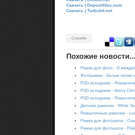
Скачать | Depositfiles.com
Скачать | Turbobit.net
Похожие новости..
Рамки для фото - И жаждой
Фоторамка - Белые лилии 
PSD исходники - Романтич
PSD исходники - Merry Chr
PSD исходники - Романтич
Детские рамочки - White T
Романтичные рамочки - Lo
Рамка для фотошопа - Сч
Рамки для фотошопа - Рай