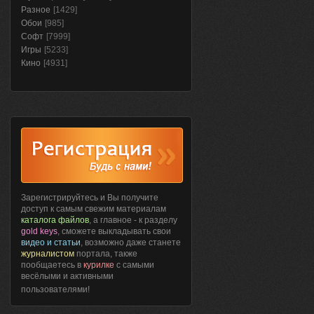
Разное
[1429]
Обои
[985]
Софт
[7999]
Игры
[5233]
Кино
[4931]
Зарегистрируйтесь и Вы получите
доступ к самым свежим материалам
каталога файлов
, а главное - к разделу
gold keys
, сможете выкладывать свои
видео и статьи
, возможно даже станете
журналистом
портала, также
пообщаетесь в
курилке
с самыми
весёлыми и активными
пользователями!