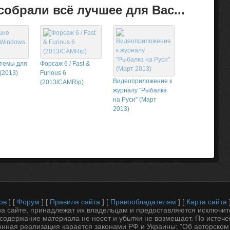
обрали всё лучшее для Вас...
темы для
Форсаж 6 / Fast &
(2013)
Furious 6
Видеоприложение к
(2013/CAMRip)
журналу "Рыбалка
на Руси" (Март
2013)
ов
] [
Форум
] [
Правила сайта
] [
Правообладателям
] [
Карта сайта
 сайте, принадлежат их владельцам и предоставляются исключит
содержание материала не несет и убытки не возмещает. По истеч
онная реализация карается законами РФ и Украины: "Об авторском