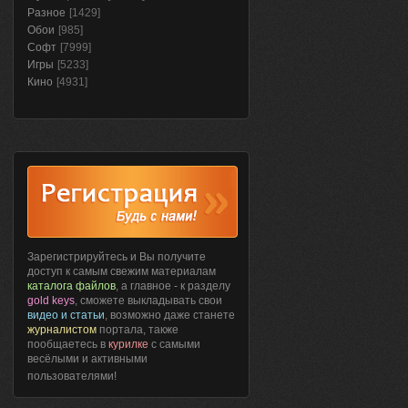
Разное
[1429]
Обои
[985]
Софт
[7999]
Игры
[5233]
Кино
[4931]
Зарегистрируйтесь и Вы получите
доступ к самым свежим материалам
каталога файлов
, а главное - к разделу
gold keys
, сможете выкладывать свои
видео и статьи
, возможно даже станете
журналистом
портала, также
пообщаетесь в
курилке
с самыми
весёлыми и активными
пользователями!