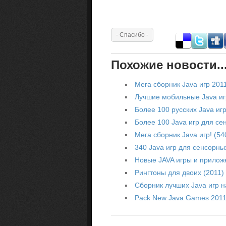
Похожие новости..
Мега сборник Java игр 201
Лучшие мобильные Java и
Более 100 русских Java иг
Более 100 Java игр для с
Мега сборник Java игр! (5
340 Java игр для сенсорны
Новые JAVA игры и прилож
Рингтоны для двоих (2011)
Сборник лучших Java игр н
Pack New Java Games 201