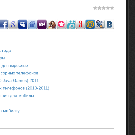
.
1 года
гры
р для взрослых
енсорных телефонов
40 Java Games) 2011
х телефонов (2010-2011)
ения для мобилы
а мобилку
1