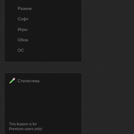
Разное
Софт
Игры
Обои
ОС
Статистика
This feature is for
Premium users only!