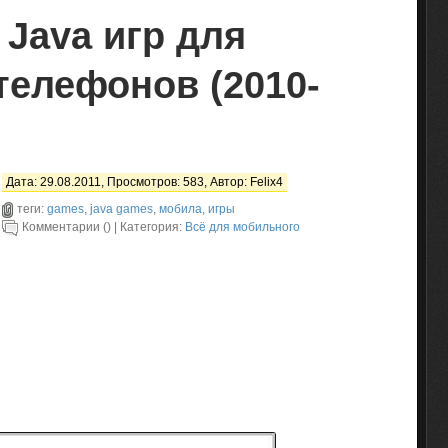
 Java игр для
телефонов (2010-
Дата: 29.08.2011, Просмотров: 583, Автор:
Felix4
теги:
games
,
java games
,
мобила
,
игры
Комментарии () | Категория:
Всё для мобильного