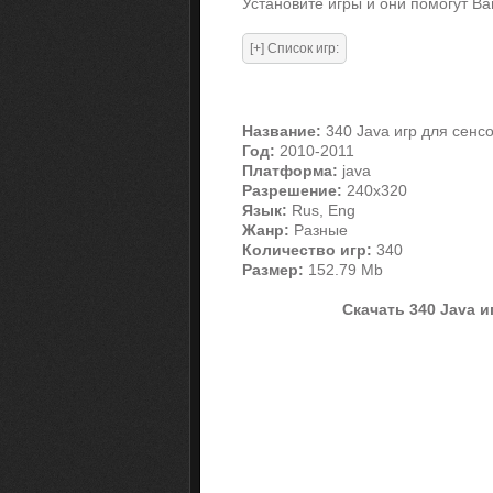
Установите игры и они помогут Ва
Название:
340 Java игр для сенс
Год:
2010-2011
Платформа:
java
Разрешение:
240x320
Язык:
Rus, Eng
Жанр:
Разные
Количество игр:
340
Размер:
152.79 Mb
Скачать 340 Java и