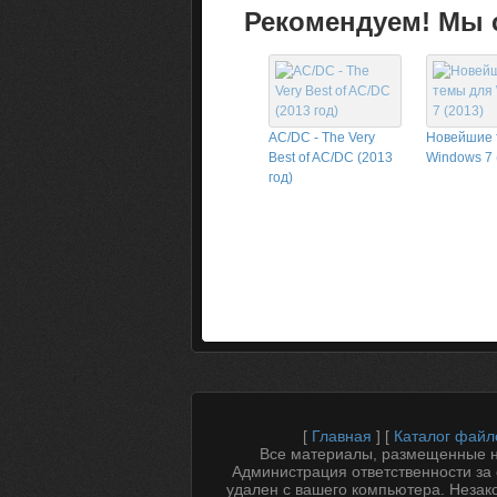
Рекомендуем! Мы с
AC/DC - The Very
Новейшие 
Best of AC/DC (2013
Windows 7 
год)
[
Главная
] [
Каталог файл
Все материалы, размещенные на
Администрация ответственности за 
удален с вашего компьютера. Незак