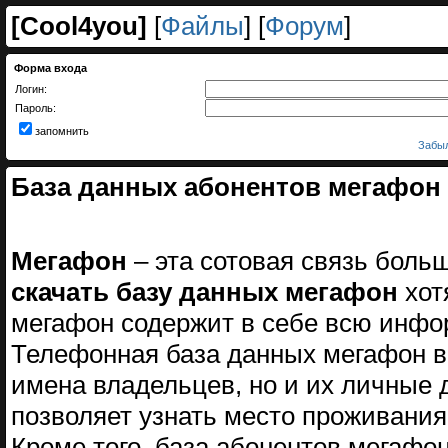
[
Cool4you
]
[
Файлы
] [
Форум
]
Форма входа
Логин:
Пароль:
запомнить
Забыл
База данных абонентов мегафон 
Мегафон
– эта сотовая связь боль
скачать базу данных мегафон
хот
мегафон содержит в себе всю инфо
Телефонная база данных мегафон в
имена владельцев, но и их личные 
позволяет узнать место проживания
Кроме того, база абонентов мегафо