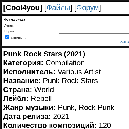
[
Cool4you
]
[
Файлы
] [
Форум
]
Форма входа
Логин:
Пароль:
запомнить
Забыл
Punk Rock Stars (2021)
Категория:
Compilation
Исполнитель:
Various Artist
Название:
Punk Rock Stars
Страна:
World
Лейбл:
Rebell
Жанр музыки:
Punk, Rock Punk
Дата релиза:
2021
Количество композиций:
120