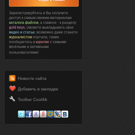
Зарегистрируйтесь и Вы получите
доступ к самым свежим материалам
каталога файлов
, а главное - к разделу
gold keys
, сможете выкладывать свои
видео и статьи
, возможно даже станете
журналистом
портала, также
пообщаетесь в
курилке
с самыми
весёлыми и активными
пользователями!
Новости сайта
Добавить в закладки
Toolbar Cool4ik