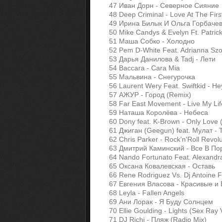
47 Иван Дорн - Северное Сияние
48 Deep Criminal - Love At The First
49 Ирина Билык И Ольга Горбачев
50 Mike Candys & Evelyn Ft. Patrick 
51 Маша Собко - Холодно
52 Pem D-White Feat. Adrianna Szoj
53 Дарья Данилова & Tadj - Лети
54 Baccara - Cara Mia
55 Мальвина - Снегурочка
56 Laurent Wery Feat. Swiftkid - H
57 АЖУР - Город (Remix)
58 Far East Movement - Live My Life
59 Наташа Королёва - Небеса
60 Dony feat. K-Brown - Only Love (
61 Джиган (Geegun) feat. Мулат - 
62 Chris Parker - Rock'n'Roll Revolu
63 Дмитрий Каминский - Все В По
64 Nando Fortunato Feat. Alexand
65 Оксана Ковалевская - Оставь
66 Rene Rodriguez Vs. Dj Antoine F
67 Евгения Власова - Красивые и
68 Leyla - Fallen Angels
69 Ани Лорак - Я Буду Солнцем
70 Ellie Goulding - Lights (Sex Ray
71 DJ Richi - Пляж (Radio Mix)