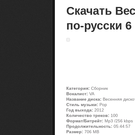
Скачать Ве
по-русски 6 
Категория:
Сборник
Вокалист:
VA
Название диска:
Весенняя дискот
Стиль музыки:
Pop
Год выхода:
2012
Количество треков:
100
Формат/Битрейт:
Mp3 /256 kbps
Продолжительность:
05:44:57
Размер:
706 MB