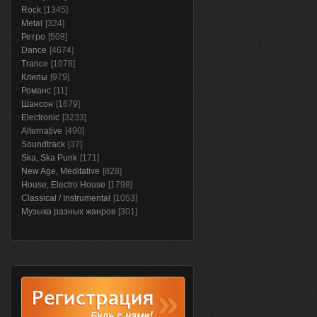
Rock
[1345]
Metal
[324]
Ретро
[508]
Dance
[4674]
Trance
[1078]
Клипы
[979]
Романс
[11]
Шансон
[1679]
Electronic
[3233]
Alternative
[490]
Soundtrack
[37]
Ska, Ska Punk
[171]
New Age, Meditative
[828]
House, Electro House
[1798]
Classical / Instrumental
[1053]
Музыка разных жанров
[301]