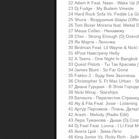
22 Adam K Feat. Naan - Wake Up 
23 Dj Fudge - My Budem Vmeste
24 Hard Rock Sofa Vs. Fedde Le Gr
25 Shura - Воздушные Шары (Offici
26 Tom Boxer Morena feat. Meital D
27 Маша Собко - Ненавижу
28 Cher - Strong Enough (Dj Ozerof
29 Ян Марти - Леночка
30 Birdman Feat. Lil Wayne & Nicki 
31 4Post Навстречу Небу
32 A-Teens - One Night In Bangkok
33 Quest Pistols - Ты Так Красива 
34 James Blunt - So Far Gone
35 Faktor-2 - Буду Кем Захочешь
36 Christopher S. Ft Max Urban - St
37 Диана Гурцкая - В Этом Городе
38 Nicki Minaj - Starships
39 Батишта - Перелестни Страницу
40 Aly & Fila Feat. Josie - Listeni
41 Артур Пирожков - Плачь, Детка!
42 Arash - Melody (Radio Edit)
43 Лера Туманова - Дыши (Dj Cosmo
44 Dj Feel Feat. Loona - I Ll Find My
45 Анита Цой - Зима-Лето
46 King Junior Vs. Ricky Rich - Jai