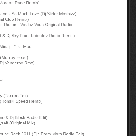
(Morgan Page Remix)
and - So Much Love (Dj Slider Mashizz)
al Club Remix)
e Razon - Voulez Vous Original Radio
f & Dj Sky Feat. Lebedev Radio Remix)
Minaj - Y. u. Mad
 (Murray Head)
(Dj Vengerov Rmx)
ar
 (Только Так)
ng (Ronski Speed Remix)
 & Dj Blesk Radio Edit)
self (Original Mix)
lhouse Rock 2011 (Djs From Mars Radio Edit)