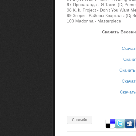
97 Пропаганда - Я Такая (Dj Pom
98 K. k. Project - Don't You Want M
99 Звери - Районы Кварталы (Dj B
100 Madonna - Masterpiece
Скачать Весення
Скачат
Скачат
Скачать
Скачат
Скачать