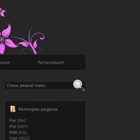
ация
Авторизация
Категории раздела
Рэп
[364]
Pop
[5807]
R&B
[232]
Club
[3822]