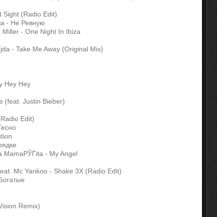
 Sight (Radio Edit)
а - Не Ревную
Miller - One Night In Ibiza
da - Take Me Away (Original Mix)
ey Hey Hey
 (feat. Justin Bieber)
Radio Edit)
Тесно
tion
рядке
ra MamaРЎЃita - My Angel
eat. Mc Yankoo - Shake 3X (Radio Edit)
 Богатые
 Vision Remix)