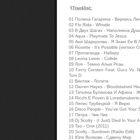
$
Tracklist:
01 Полина Гагарина - Вернись Лю
02 Flo Rida - Whistle
03 В Двух Шагах - Наполнена Душ
04 Aqua - Playmate To Jesus
05 Аня Шаркунова - Я Знаю Ее В 
06 Roxette - It's Possible (version 
07 Пропаганда - Наберу
08 Leona Lewis - Collide
09 Лоя - Темно Алые Розы
10 Ferry Corsten Feat. Guru Vs. N
Tom D
11 Винтаж - Лолита
12 Darren Hayes - Bloodstained He
13 Татьяна Буланова И Афина - 
14 Ricchi E Poveri & Loredanaberte
15 Ляпис Трубецкой - Я Верю
16 Disco People - You've Got Your S
17 Петра - Чик-Чик
18 Dj Scotty - (I Just) Died In Your
19 Teo - Оля (2011)
20 Scotty - Sundown (Radio Edit)
21 Юля Волкова - Сдвину Мир