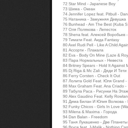
72 Star Mind - Japanese Boy
73 Шима - Океан
74 Jennifer Lopez feat. Pitbull - D
75 Натаника - Замужняя Девушка
76 Bunhead - Am The Best (Kuba S
77 Оля Полякова - Лепесток
78 Shena feat. Алексей Воробьев -
79 Тимати Feat. Аида Fantasy
80 Axel Rudi Pell - Like A Child Agai
81 Ассорти - Плакала
82 Eva - Body On Mine (Laze & Roy
83 Пара Нормальных - Невеста
84 Britney Spears - Hold It Against
85 Dj Riga & Mc Zali - Дяди И Тети
86 Ferry Corsten - Check It Out
87 Лолита Gold Feat. Юля Grand 
88 Max Graham Feat. Ana Criado - N
89 Табула Раса - Рисунки На Эта
90 Alex Gaudino Feat. Kelly Rowlan
91 Дима Билан И Юлия Волкова - B
92 Funky Chicos - Girls In Love (W
93 Milena & Maxima - Города
94 Dan Balan - Freedom
95 Таня Лукашенко - Две Планеты
96 Bryce feat. J-Malik - Nothing Ca