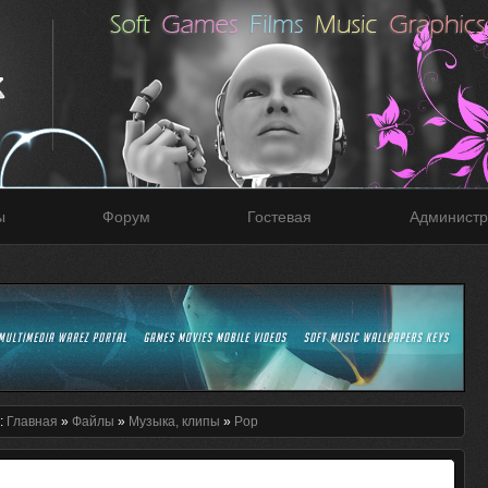
ы
Форум
Гостевая
Администр
:
Главная
»
Файлы
»
Музыка, клипы
»
Pop