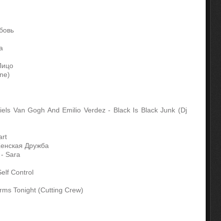
бовь
а
Лицо
One)
iels Van Gogh And Emilio Verdez - Black Is Black Junk (Dj
art
Женская Дружба
 - Sara
elf Control
 Arms Tonight (Cutting Crew)