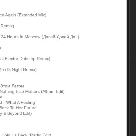
ance Again (Extended Mix)
 Remix)
 24 Hours In Moscow (Давай-Давай Да! )
n
al Electro Dubstep Remix)
 Me (Dj Night Remix)
- Этим Летом
othing Else Matters (Album Edit)
же
d - What A Feeling
ack To Her Future
ay & Beyond Edit)
n Hold Us Back (Radio Edit)