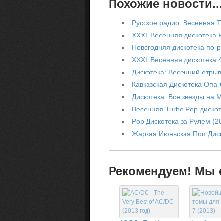
Похожие новости..
Русское радио: Весенняя T
XXXL Весенняя дискотека Р
Новогодняя дискотека по-р
XXXL Весенняя дискотека 4
Дискотека: Весенний отрыв
Кавказская Дискотека Опа-
Дискотека: Все звезды на 
Весенняя Turbo Pop дискот
Pop Дискотека за Рулем (2
Жаркая Июньская Поп Диск
Рекомендуем! Мы с