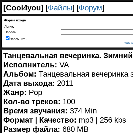
[
Cool4you
]
[
Файлы
] [
Форум
]
Форма входа
Логин:
Пароль:
запомнить
Забыл
Танцевальная вечеринка. Зимний 
Исполнитель:
VA
Альбом:
Танцевальная вечеринка 
Дата выхода:
2011
Жанр:
Pop
Кол-во треков:
100
Время звучания:
374 Min
Формат | Качество:
mp3 | 256 kbs
Размер файла:
680 MB