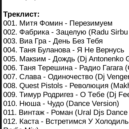
Треклист:
001. Митя Фомин - Перезимуем
002. Фабрика - Зацелую (Radu Sirbu
003. Виа Гра - День Без Тебя
004. Таня Буланова - Я Не Вернусь
005. Макsим - Дождь (Dj Antonenko 
006. Таня Терешина - Радио Гагага 
007. Слава - Одиночество (Dj Venge
008. Quest Pistols - Революция (Makh
009. Тимур Родригез - О Тебе (Dj Fee
010. Нюша - Чудо (Dance Version)
011. Винтаж - Роман (Ural Djs Dance
012. Каста - Встретимся У Холодильн