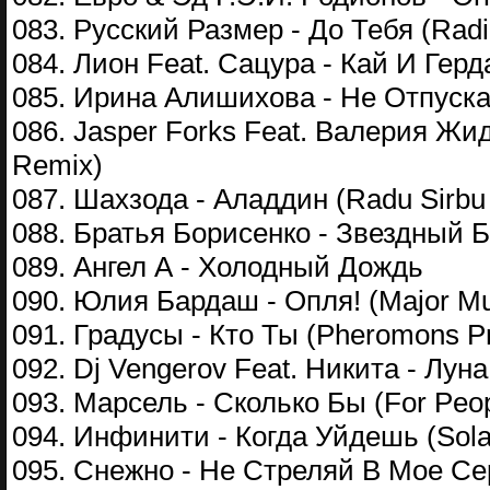
083. Русский Размер - До Тебя (Radi
084. Лион Feat. Сацура - Кай И Герд
085. Ирина Алишихова - Не Отпуск
086. Jasper Forks Feat. Валерия Жид
Remix)
087. Шахзода - Аладдин (Radu Sirbu 
088. Братья Борисенко - Звездный Бе
089. Ангел А - Холодный Дождь
090. Юлия Бардаш - Опля! (Major Mu
091. Градусы - Кто Ты (Pheromons Pro
092. Dj Vengerov Feat. Никита - Луна
093. Марсель - Сколько Бы (For Peop
094. Инфинити - Когда Уйдешь (Sol
095. Снежно - Не Стреляй В Мое С