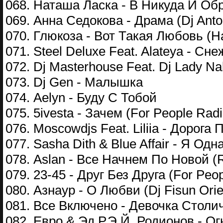
068. Наташа Ласка - В Никуда И Об
069. Анна Седокова - Драма (Dj Anto
070. Глюкоза - Вот Такая Любовь (H
071. Steel Deluxe Feat. Alateya - Сн
072. Dj Masterhouse Feat. Dj Lady Na
073. Dj Gen - Малышка
074. Aelyn - Буду С Тобой
075. 5ivesta - Зачем (For People Radi
076. Moscowdjs Feat. Liliia - Дорога 
077. Sasha Dith & Blue Affair - Я Одна
078. Aslan - Все Начнем По Новой (
079. 23-45 - Друг Без Друга (For Peop
080. Азнаур - О Любви (Dj Fisun Ori
081. Все Включено - Девочка Столич
082. Евро & Эд Р.Э.Й. Родионов - О