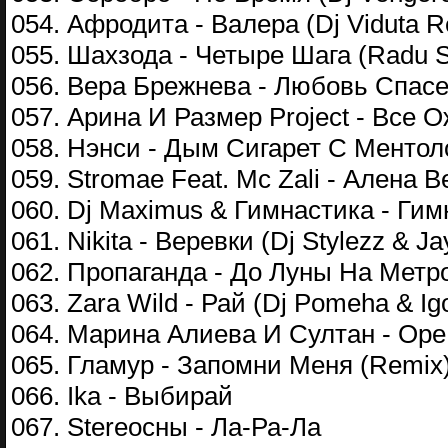
054. Афродита - Валера (Dj Viduta R
055. Шахзода - Четыре Шага (Radu Si
056. Вера Брежнева - Любовь Спасе
057. Арина И Размер Project - Все
058. Нэнси - Дым Сигарет С Ментол
059. Stromae Feat. Mc Zali - Алена B
060. Dj Maximus & Гимнастика - Гимн
061. Nikita - Веревки (Dj Stylezz & J
062. Пропаганда - До Луны На Метр
063. Zara Wild - Рай (Dj Pomeha & Ig
064. Марина Алиева И Султан - Ор
065. Гламур - Запомни Меня (Remix
066. Ika - Выбирай
067. Stereoсны - Ла-Ра-Ла