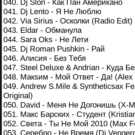
040. Dj Slon - Как Пан Американо
041. Dj Lento - Я Не Люблю
042. Via Sirius - Осколки (Radio Edit)
043. Eldar - Обманула
044. Sara Oks - Не Лети
045. Dj Roman Pushkin - Рай
046. Алисия - Без Тебя
047. Steel Deluxe & Andrian - Куда Б
048. Макsим - Мой Ответ - Да! (Ale
049. Andrew S.Mile & Syntheticsax Fe
Original)
050. David - Меня Не Догонишь (X-
051. Макс Барских - Студент (Kristia
052. Света - Ты Не Мой 2010 (Max F
053. Серебро - Не Время (Dj Venger