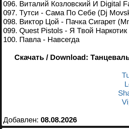
096. Виталий Козловский И Digital F
097. Тутси - Сама По Себе (Dj Movsk
098. Виктор Цой - Пачка Сигарет (M
099. Quest Pistols - Я Твой Наркотик
100. Павла - Навсегда
Скачать / Download: Танцевал
Tu
L
Sha
Vi
Добавлен:
08.08.2026