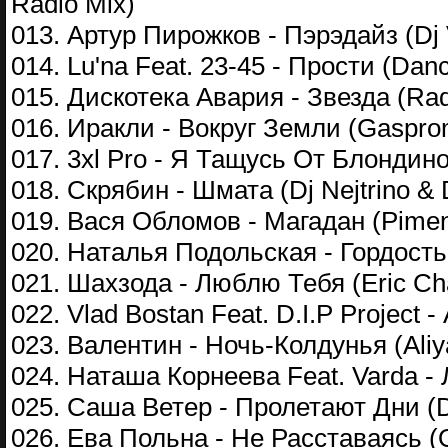
Radio Mix)
013. Артур Пирожков - Пэрэдайз (Dj 
014. Lu'na Feat. 23-45 - Прости (Dan
015. Дискотека Авария - Звезда (Rad
016. Иракли - Вокруг Земли (Gaspr
017. 3xl Pro - Я Тащусь От Блондино
018. Скрябин - Шмата (Dj Nejtrino & 
019. Вася Обломов - Магадан (Pimen
020. Наталья Подольская - Гордость 
021. Шахзода - Люблю Тебя (Eric Cha
022. Vlad Bostan Feat. D.I.P Project 
023. Валентин - Ночь-Колдунья (Ali
024. Наташа Корнеева Feat. Varda -
025. Саша Ветер - Пролетают Дни (D
026. Ева Польна - Не Расставаясь (Of