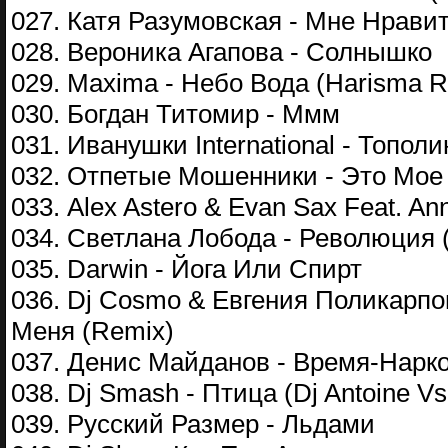
027. Катя Разумовская - Мне Нрави
028. Вероника Агапова - Солнышко
029. Maxima - Небо Вода (Harisma R
030. Богдан Титомир - Ммм
031. Иванушки International - Топо
032. Отпетые Мошенники - Это Мое 
033. Alex Astero & Evan Sax Feat. Ann
034. Светлана Лобода - Революция (
035. Darwin - Йога Или Спирт
036. Dj Cosmo & Евгения Поликарпов
Меня (Remix)
037. Денис Майданов - Время-Наркот
038. Dj Smash - Птица (Dj Antoine V
039. Русский Размер - Льдами