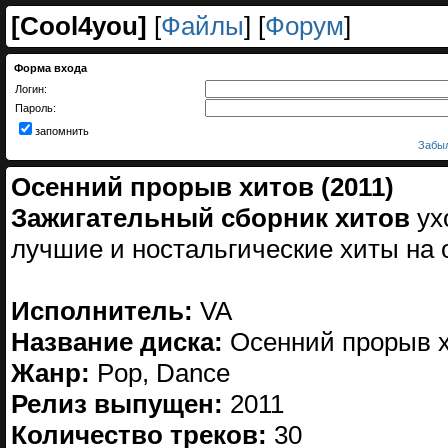
[
Cool4you
]
[
Файлы
] [
Форум
]
Форма входа
Логин:
Пароль:
запомнить
Забыл
Осенний прорыв хитов (2011)
Зажигательный сборник хитов
ух
лучшие и ностальгические хиты на 
Исполнитель:
VA
Название диска:
Осенний прорыв 
Жанр:
Pop, Dance
Релиз выпущен:
2011
Количество треков:
30