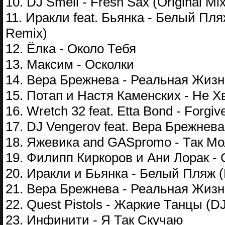
10. DJ Smell - Fresh Sax (Original Mix
11. Иракли feat. Бьянка - Белый Пляж
Remix)
12. Ёлка - Около Тебя
13. Максим - Осколки
14. Вера Брежнева - Реальная Жизн
15. Потап и Настя Каменских - Не Х
16. Wretch 32 feat. Etta Bond - Forgi
17. DJ Vengerov feat. Вера Брежнев
18. Яжевика and GASpromo - Так Мо
19. Филипп Киркоров и Ани Лорак -
20. Иракли и Бьянка - Белый Пляж (
21. Вера Брежнева - Реальная Жизн
22. Quest Pistols - Жаркие Танцы (
23. Инфинити - Я Так Скучаю