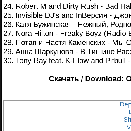
24. Robert M and Dirty Rush - Bad Hab
25. Invisible DJ's and InВерсия - Дж
26. Катя Бужинская - Нежный, Родн
27. Nora Hilton - Freaky Boyz (Radio E
28. Потап и Настя Каменских - Мы 
29. Анна Шаркунова - В Тишине Рас
30. Tony Ray feat. K-Flow and Pitbull 
Скачать / Download: 
Dep
Sh
V