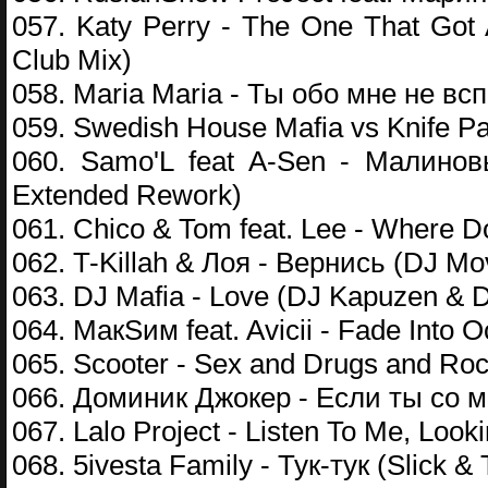
057. Katy Perry - The One That Got
Club Mix)
058. Maria Maria - Ты обо мне не всп
059. Swedish House Mafia vs Knife Part
060. Samo'L feat A-Sen - Малинов
Extended Rework)
061. Chico & Tom feat. Lee - Where D
062. T-Killah & Лоя - Вернись (DJ M
063. DJ Mafia - Love (DJ Kapuzen & D
064. МакSим feat. Avicii - Fade Into
065. Scooter - Sex and Drugs and Rock
066. Доминик Джокер - Если ты со м
067. Lalo Project - Listen To Me, Loo
068. 5ivesta Family - Тук-тук (Slick &