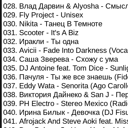
028. Влад Дарвин & Alyosha - Смыс
029. Fly Project - Unisex
030. Nikita - Танец В Темноте
031. Scooter - It's A Biz
032. Иракли - Ты одна
033. Avicii - Fade Into Darkness (Voca
034. Саша Зверева - Схожу с ума
035. DJ Antoine feat. Tom Dice - Sunl
036. Пачуля - Ты же все знаешь (Fid
037. Eddy Wata - Senorita (Ago Caroll
038. Виктория Дайнеко & San J - Пе
039. PH Electro - Stereo Mexico (Radi
040. Ирина Билык - Девочка (DJ Fisu
041. Afrojack And Steve Aoki feat. Mis