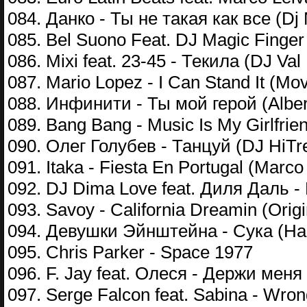
084. Данко - Ты не такая как все (Dj 
085. Bel Suono Feat. DJ Magic Finger
086. Mixi feat. 23-45 - Текила (DJ Va
087. Mario Lopez - I Can Stand It (Mo
088. Инфинити - Ты мой герой (Alber
089. Bang Bang - Music Is My Girlfrie
090. Олег Голубев - Танцуй (DJ HiTr
091. Itaka - Fiesta En Portugal (Marc
092. DJ Dima Love feat. Диля Даль -
093. Savoy - California Dreamin (Origi
094. Девушки Эйнштейна - Сука (Hac
095. Chris Parker - Space 1977
096. F. Jay feat. Олеся - Держи меня 
097. Serge Falcon feat. Sabina - Wro