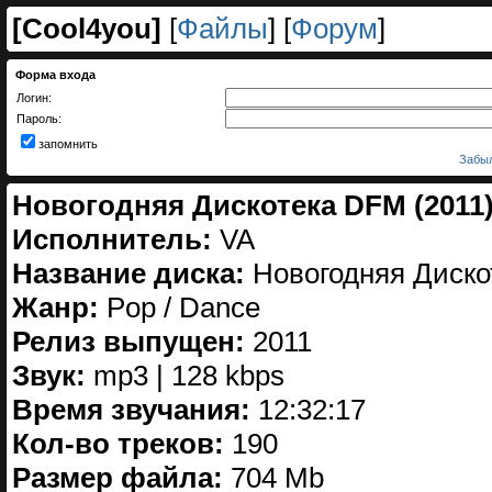
[
Cool4you
]
[
Файлы
] [
Форум
]
Форма входа
Логин:
Пароль:
запомнить
Забыл
Новогодняя Дискотека DFM (2011
Исполнитель:
VA
Название диска:
Новогодняя Диск
Жанр:
Pop / Dance
Релиз выпущен:
2011
Звук:
mp3 | 128 kbps
Время звучания:
12:32:17
Кол-во треков:
190
Размер файла:
704 Mb