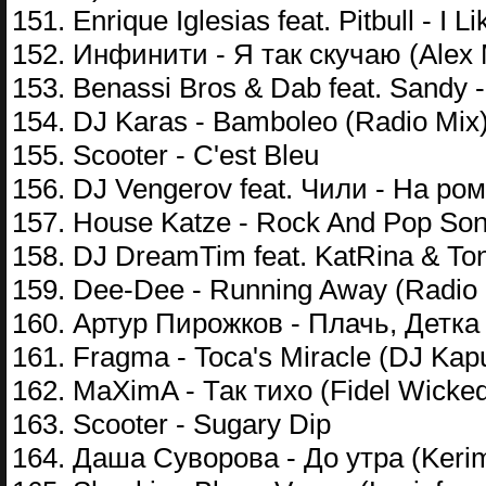
151. Enrique Iglesias feat. Pitbull - I
152. Инфинити - Я так скучаю (Alex
153. Benassi Bros & Dab feat. Sandy - 
154. DJ Karas - Bamboleo (Radio Mix
155. Scooter - C'est Bleu
156. DJ Vengerov feat. Чили - На ро
157. House Katze - Rock And Pop Song
158. DJ DreamTim feat. KatRina & Ton
159. Dee-Dee - Running Away (Radio 
160. Артур Пирожков - Плачь, Детка (
161. Fragma - Toca's Miracle (DJ Kap
162. MaXimA - Так тихо (Fidel Wicked
163. Scooter - Sugary Dip
164. Даша Суворова - До утра (Kerim