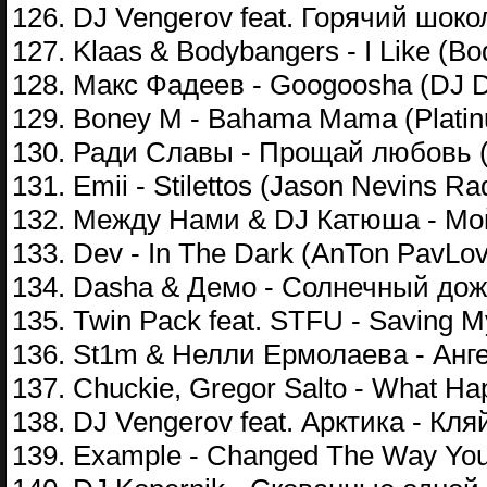
126. DJ Vengerov feat. Горячий шоко
127. Klaas & Bodybangers - I Like (Bo
128. Макс Фадеев - Googoosha (DJ D
129. Boney M - Bahama Mama (Platin
130. Ради Славы - Прощай любовь 
131. Emii - Stilettos (Jason Nevins Rad
132. Между Нами & DJ Катюша - Мой 
133. Dev - In The Dark (AnTon PavLo
134. Dasha & Демо - Солнечный до
135. Twin Pack feat. STFU - Saving 
136. St1m & Нелли Ермолаева - Ангел
137. Chuckie, Gregor Salto - What Ha
138. DJ Vengerov feat. Арктика - Кля
139. Example - Changed The Way You