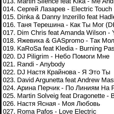
013. Martin Silence feat Kika - Me An
014. Сергей Лазарев - Electric Touch 
015. Dinka & Danny Inzerillo feat Had
016. Таня Терешина - Как Ты Мог (D
017. Dim Chris feat Amanda Wilson -
018. Яжевика & GASpromo - Так Мо
019. KaRoSa feat Kledia - Burning Pa
020. DJ Piligrim - Небо Помоги Мне
021. Randi - Anybody
022. DJ Настя Крайнова - Я Это Ты
023. David Argunetta feat Andrew Masti
024. Арина Перчик - По Линиям На Р
025. Martin Solveig feat Dragonette - 
026. Настя Ясная - Моя Любовь
027. Roma Pafos - Love Electric