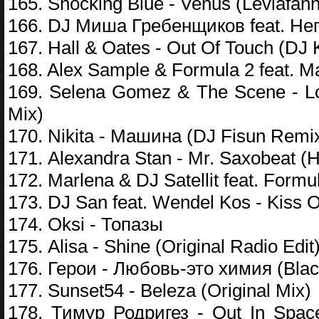
165. Shocking Blue - Venus (Leviafan
166. DJ Миша Гребенщиков feat. Не
167. Hall & Oates - Out Of Touch (DJ
168. Alex Sample & Formula 2 feat. 
169. Selena Gomez & The Scene - Lo
Mix)
170. Nikita - Машина (DJ Fisun Remi
171. Alexandra Stan - Mr. Saxobeat (H
172. Marlena & DJ Satellit feat. Form
173. DJ San feat. Wendel Kos - Kiss O
174. Oksi - Топазы
175. Alisa - Shine (Original Radio Edit
176. Герои - Любовь-это химия (Blac
177. Sunset54 - Beleza (Original Mix)
178. Тимур Родригез - Out In Space 