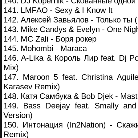
140. DJ Kopernik - Скованные одной
141. LMFAO - Sexy & I Know It
142. Алексей Завьялов - Только ты (M
143. Mike Candys & Evelyn - One Night
144. MC Zali - Боря рокер
145. Mohombi - Maraca
146. A-Lika & Король Лир feat. Dj 
Mix)
147. Maroon 5 feat. Christina Agui
Karasev Remix)
148. Катя Самбука & Bob Djek - Mast
149. Bass Deejay feat. Smally an
Version)
150. Интонация (In2Nation) - Ска
Remix)