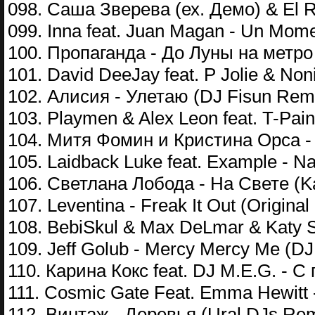
098. Саша Зверева (ех. Демо) & El R
099. Inna feat. Juan Magan - Un Mome
100. Пропаганда - До Луны на метро
101. David DeeJay feat. P Jolie & Noni
102. Алисия - Улетаю (DJ Fisun Rem
103. Playmen & Alex Leon feat. T-Pain
104. Митя Фомин и Кристина Орса -
105. Laidback Luke feat. Example - Na
106. Светлана Лобода - На Свете (Ka
107. Leventina - Freak It Out (Original
108. BebiSkul & Max DeLmar & Katy 
109. Jeff Golub - Mercy Mercy Me (D
110. Карина Кокс feat. DJ M.E.G. - 
111. Cosmic Gate Feat. Emma Hewitt -
112. Винтаж - Деревья (Ural DJs Rem