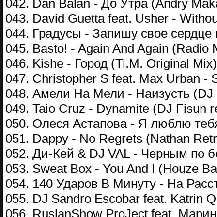
042. Dan Balan - До Утра (Andry Maka
043. David Guetta feat. Usher - With
044. Градусы - Запишу свое сердце 
045. Basto! - Again And Again (Radio 
046. Kishe - Город (Ti.M. Original Mix)
047. Christopher S feat. Max Urban - S
048. Амели На Мели - Наизусть (DJ 
049. Taio Cruz - Dynamite (DJ Fisun r
050. Олеся Астапова - Я люблю тебя
051. Dappy - No Regrets (Nathan Ret
052. Ди-Кей & DJ VAL - Черным по 
053. Sweat Box - You And I (Houze Ba
054. 140 Ударов В Минуту - На Рас
055. DJ Sandro Escobar feat. Katrin 
056. RuslanShow ProJect feat. Мари