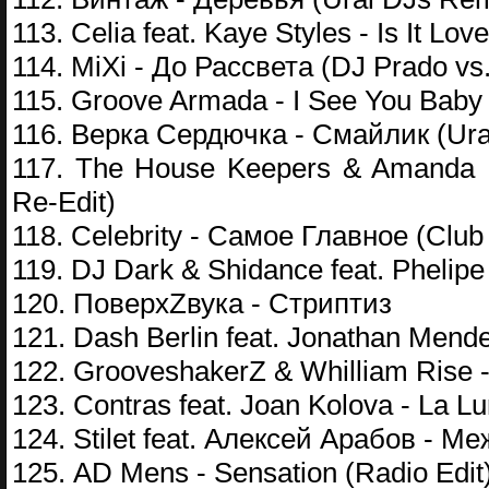
113. Celia feat. Kaye Styles - Is It Lo
114. MiXi - До Рассвета (DJ Prado vs.
115. Groove Armada - I See You Baby
116. Верка Сердючка - Смайлик (Ural
117. The House Keepers & Amanda L
Re-Edit)
118. Celebrity - Самое Главное (Club
119. DJ Dark & Shidance feat. Phelipe
120. ПоверхZвука - Стриптиз
121. Dash Berlin feat. Jonathan Mende
122. GrooveshakerZ & Whilliam Rise 
123. Contras feat. Joan Kolova - La Lu
124. Stilet feat. Алексей Арабов - М
125. AD Mens - Sensation (Radio Edit