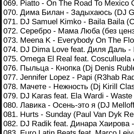
069. Piatto - On The Road To Mexico C
070. Дима Билан - Задыхаюсь (DJ G
071. DJ Samuel Kimko - Baila Baila (C
072. Серебро - Мама Люба (без цен
073. Meena K - Everybody On The Floo
074. DJ Dima Love feat. Диля Даль -
075. Omega El Real feat. Cosculluela &
076. Пыльца - Кнопка (Dj Denis Rubl
077. Jennifer Lopez - Papi (R3hab Rad
078. Мачете - Нежность (Dj Kirill Cla
079. DJ Karas feat. Ela Wardi - Waste
080. Лавика - Осень-это я (DJ Melloff
081. Hurts - Sunday (Paul Van Dyk R
082. DJ Radik feat. Динара Хаирова 
083. Euro Latin Beats feat. Marco Leiva