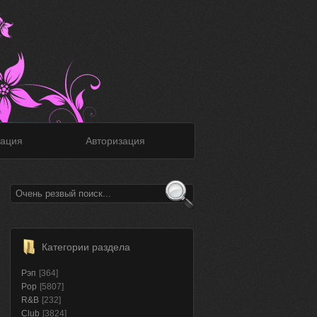
ация
Авторизация
Категории раздела
Рэп
[364]
Pop
[5807]
R&B
[232]
Club
[3824]