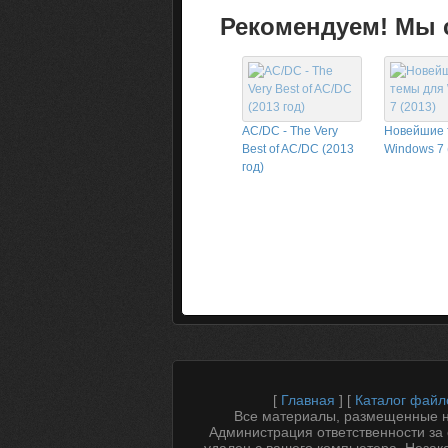
Рекомендуем! Мы с
AC/DC - The Very
Новейшие 
Best of AC/DC (2013
Windows 7 
год)
[
Главная
] [
Каталог файл
Все материалы, размещенные на
Администрация ответственности за 