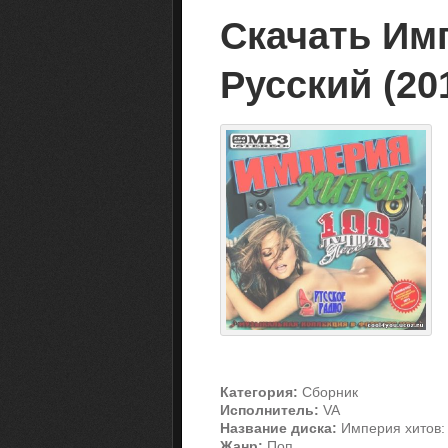
Скачать Им
Русский (20
Категория:
Сборник
Исполнитель:
VA
Название диска:
Империя хитов: 
Жанр:
Поп