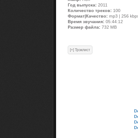
Год выпуска:
2011
Количество треков:
100
Формат|Качество:
mp3 | 256 kbp
Время звучания:
05:44:12
Размер файла:
732 MB
D
D
D
D