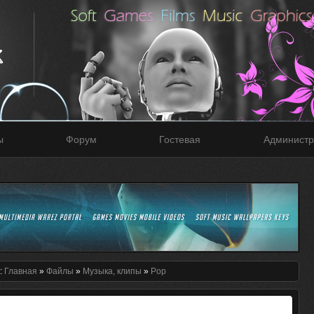
ы
Форум
Гостевая
Администр
:
Главная
»
Файлы
»
Музыка, клипы
»
Pop