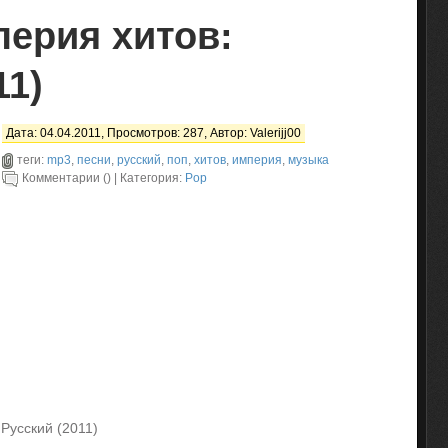
перия хитов:
11)
Дата: 04.04.2011, Просмотров: 287, Автор:
Valerijj00
теги:
mp3
,
песни
,
русский
,
поп
,
хитов
,
империя
,
музыка
Комментарии () | Категория:
Pop
Русский (2011)