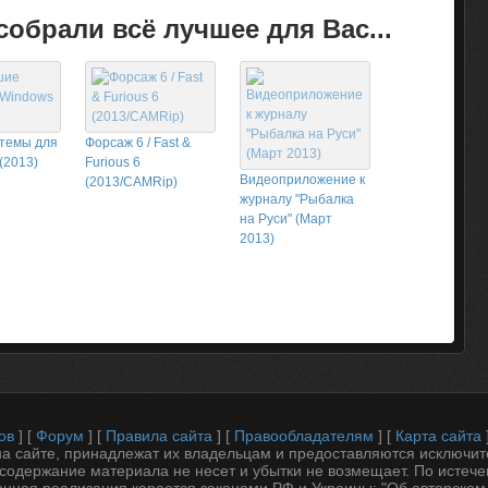
обрали всё лучшее для Вас...
темы для
Форсаж 6 / Fast &
(2013)
Furious 6
Видеоприложение к
(2013/CAMRip)
журналу "Рыбалка
на Руси" (Март
2013)
ов
] [
Форум
] [
Правила сайта
] [
Правообладателям
] [
Карта сайта
 сайте, принадлежат их владельцам и предоставляются исключит
содержание материала не несет и убытки не возмещает. По истеч