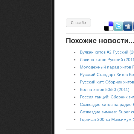
Похожие новости..
Вулкан хитов #2 Русский (2
Лавина хитов Русский (201
Молодежный парад хитов Р
Русский Стандарт Хитов Ве
Русский хит: Сборник хитов
Волна хитов 50/50 (2011)
Россия танцуй: Сборник зи
Созвездие хитов на радио 
Созвездие зимнее: Super с
Горячая 200-ка Максимум У