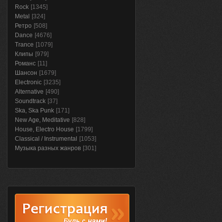
Rock
[1345]
Metal
[324]
Ретро
[508]
Dance
[4676]
Trance
[1079]
Клипы
[979]
Романс
[11]
Шансон
[1679]
Electronic
[3235]
Alternative
[490]
Soundtrack
[37]
Ska, Ska Punk
[171]
New Age, Meditative
[828]
House, Electro House
[1799]
Classical / Instrumental
[1053]
Музыка разных жанров
[301]