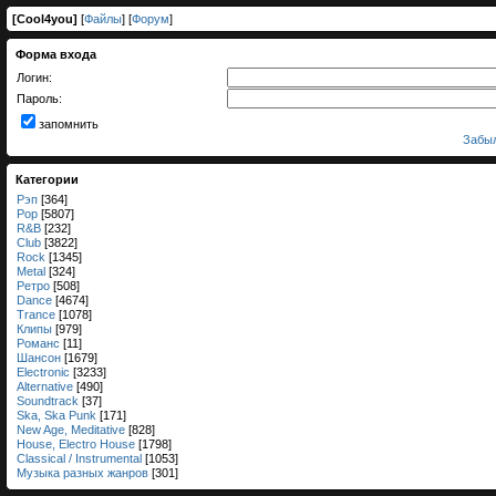
[
Cool4you
]
[
Файлы
] [
Форум
]
Форма входа
Логин:
Пароль:
запомнить
Забыл
Категории
Рэп
[364]
Pop
[5807]
R&B
[232]
Club
[3822]
Rock
[1345]
Metal
[324]
Ретро
[508]
Dance
[4674]
Trance
[1078]
Клипы
[979]
Романс
[11]
Шансон
[1679]
Electronic
[3233]
Alternative
[490]
Soundtrack
[37]
Ska, Ska Punk
[171]
New Age, Meditative
[828]
House, Electro House
[1798]
Classical / Instrumental
[1053]
Музыка разных жанров
[301]