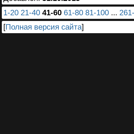
1-20
21-40
41-60
61-80
81-100
...
261
[
Полная версия сайта
]