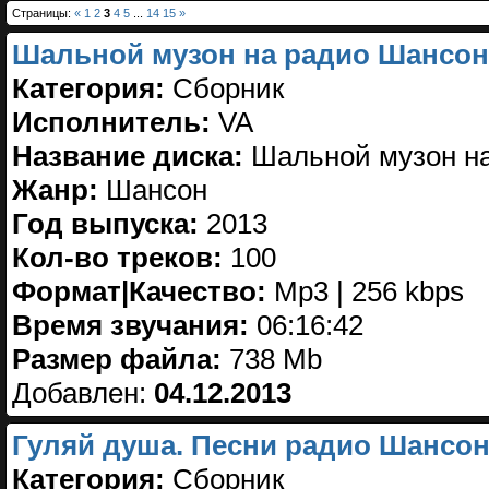
Страницы:
«
1
2
3
4
5
...
14
15
»
Шальной музон на радио Шансон.
Категория:
Сборник
Исполнитель:
VA
Название диска:
Шальной музон на
Жанр:
Шансон
Год выпуска:
2013
Кол-во треков:
100
Формат|Качество:
Mp3 | 256 kbps
Время звучания:
06:16:42
Размер файла:
738 Mb
Добавлен:
04.12.2013
Гуляй душа. Песни радио Шансон 
Категория:
Сборник