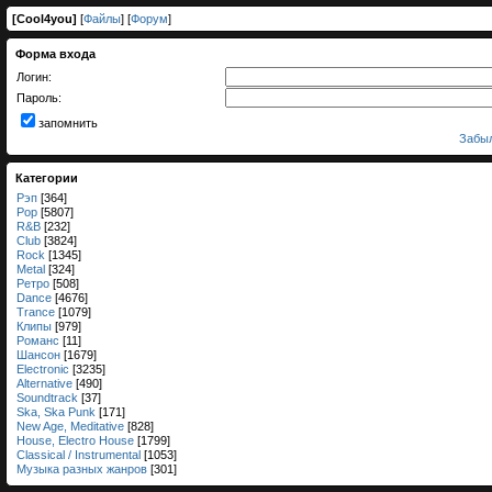
[
Cool4you
]
[
Файлы
] [
Форум
]
Форма входа
Логин:
Пароль:
запомнить
Забыл
Категории
Рэп
[364]
Pop
[5807]
R&B
[232]
Club
[3824]
Rock
[1345]
Metal
[324]
Ретро
[508]
Dance
[4676]
Trance
[1079]
Клипы
[979]
Романс
[11]
Шансон
[1679]
Electronic
[3235]
Alternative
[490]
Soundtrack
[37]
Ska, Ska Punk
[171]
New Age, Meditative
[828]
House, Electro House
[1799]
Classical / Instrumental
[1053]
Музыка разных жанров
[301]