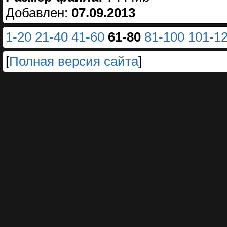
Добавлен:
07.09.2013
1-20
21-40
41-60
61-80
81-100
101-1
[
Полная версия сайта
]