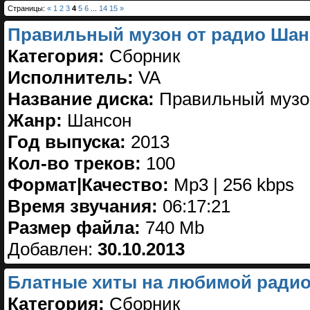
Страницы:
«
1
2
3
4
5
6
...
14
15
»
Правильный музон от радио Шанс
Категория:
Сборник
Исполнитель:
VA
Название диска:
Правильный музон
Жанр:
Шансон
Год выпуска:
2013
Кол-во треков:
100
Формат|Качество:
Mp3 | 256 kbps
Время звучания:
06:17:21
Размер файла:
740 Mb
Добавлен:
30.10.2013
Блатные хиты на любимой радио
Категория:
Сборник