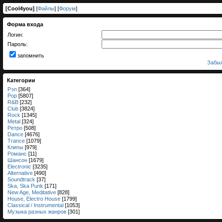
[
Cool4you
]
[
Файлы
] [
Форум
]
Форма входа
Логин:
Пароль:
запомнить
Забыл
Категории
Рэп
[364]
Pop
[5807]
R&B
[232]
Club
[3824]
Rock
[1345]
Metal
[324]
Ретро
[508]
Dance
[4676]
Trance
[1079]
Клипы
[979]
Романс
[11]
Шансон
[1679]
Electronic
[3235]
Alternative
[490]
Soundtrack
[37]
Ska, Ska Punk
[171]
New Age, Meditative
[828]
House, Electro House
[1799]
Classical / Instrumental
[1053]
Музыка разных жанров
[301]