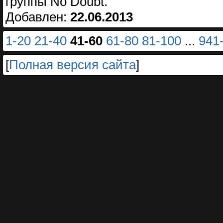
группы No Doubt.
Добавлен:
22.06.2013
1-20
21-40
41-60
61-80
81-100
...
941
[
Полная версия сайта
]