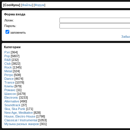
[
Cool4you
]
[
Файлы
] [
Форум
]
Форма входа
Логин:
Пароль:
запомнить
Забыл
Категории
Рэп
[364]
Pop
[5807]
R&B
[232]
Club
[3822]
Rock
[1345]
Metal
[324]
Ретро
[508]
Dance
[4674]
Trance
[1078]
Клипы
[979]
Романс
[11]
Шансон
[1679]
Electronic
[3233]
Alternative
[490]
Soundtrack
[37]
Ska, Ska Punk
[171]
New Age, Meditative
[828]
House, Electro House
[1798]
Classical / Instrumental
[1053]
Музыка разных жанров
[301]