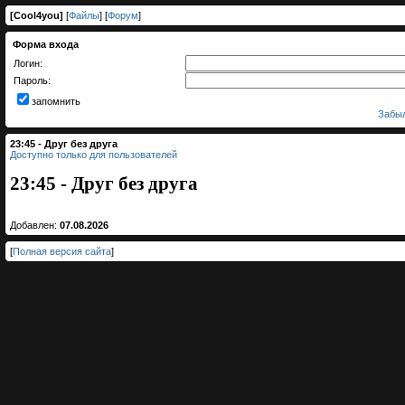
[
Cool4you
]
[
Файлы
] [
Форум
]
Форма входа
Логин:
Пароль:
запомнить
Забыл
23:45 - Друг без друга
Доступно только для пользователей
23:45 - Друг без друга
Добавлен:
07.08.2026
[
Полная версия сайта
]