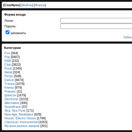
[
Cool4you
]
[
Файлы
] [
Форум
]
Форма входа
Логин:
Пароль:
запомнить
Забыл
Категории
Рэп
[364]
Pop
[5807]
R&B
[232]
Club
[3822]
Rock
[1345]
Metal
[324]
Ретро
[508]
Dance
[4674]
Trance
[1078]
Клипы
[979]
Романс
[11]
Шансон
[1679]
Electronic
[3233]
Alternative
[490]
Soundtrack
[37]
Ska, Ska Punk
[171]
New Age, Meditative
[828]
House, Electro House
[1798]
Classical / Instrumental
[1053]
Музыка разных жанров
[301]