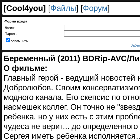
[
Cool4you
]
[
Файлы
] [
Форум
]
Форма входа
Логин:
Пароль:
запомнить
Забыл
Беременный (2011) BDRip-AVC/Л
О фильме:
Главный герой - ведущий новостей
Добролюбов. Своим консерватизмом
модного канала. Его скепсис по отн
насмешек коллег. Он точно не "звезд
ребенка, но у них есть с этим проб
чудеса не верит... до определенно
Сергея иметь ребенка исполняется