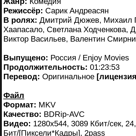
Жанр:
Комедия
Режиссёр:
Сарик Андреасян
В ролях:
Дмитрий Дюжев, Михаил Г
Хаапасало, Светлана Ходченкова, 
Виктор Васильев, Валентин Смирн
Выпущено:
Россия / Enjoy Movies
Продолжительность:
01:23:53
Перевод:
Оригинальное
[лицензия
Файл
Формат:
MKV
Качество:
BDRip-AVC
Видео:
1280x544, 3089 Кбит/сек, 24,
Бит/[Пиксели*Кадры], 2pass