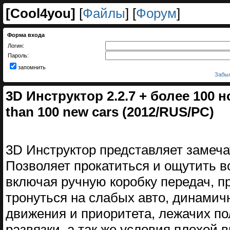
[
Cool4you
]
[
Файлы
] [
Форум
]
Форма входа
Логин:
Пароль:
запомнить
Забыл
3D Инструктор 2.2.7 + более 100 н
than 100 new cars (2012/RUS/PC)
3D Инструктор представляет замеча
Позволяет прокатиться и ощутить в
включая ручную коробку передач, пр
тронуться на слабых авто, динам
движения и приоритета, лежачих по
развязки, а так же условия плохой 