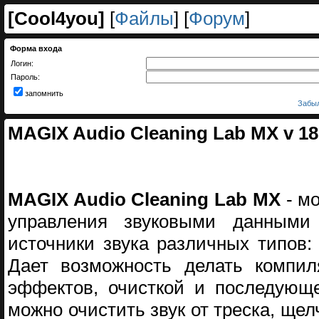
[
Cool4you
]
[
Файлы
] [
Форум
]
Форма входа
Логин:
Пароль:
запомнить
Забыл
MAGIX Audio Cleaning Lab MX v 18.0
MAGIX Audio Cleaning Lab MX
- мо
управления звуковыми данными 
источники звука различных типов:
Дает возможность делать компил
эффектов, очисткой и последующ
можно очистить звук от треска, ще