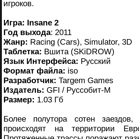
игроков.
Игра: Insane 2
Год выхода
: 2011
Жанр:
Racing (Cars), Simulator, 3D
Таблетка:
Вшита (SKiDROW)
Язык Интерфейса:
Русский
Формат файла:
iso
Разработчик:
Targem Games
Издатель:
GFI / Руссобит-М
Размер:
1.03 Гб
Более полутора сотен заездов,
происходят на территории Евр
Протяженные трассы поражают раз