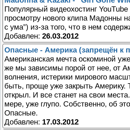
Madonna & Kazaki - “Girl Gone Wil
Популярный видеохостинг YouTube 
просмотру нового клипа Мадонны на
с ума”) из-за того, что в нем соде
Добавлен:
26.03.2012
Опасные - Америка (запрещён к п
Американская мечта оскоминой уже
же мы зависимы порой от нее, от А
волнения, истерики мирового масш
быть, проще уже закрыть Америку. Т
открыл. И все станет на свои места
мере, уже глупо. Собственно, об эт
Опасные.
Добавлен:
17.03.2012