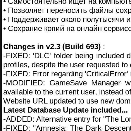
• Самостоятельно ищет на компьют
• Позволяет переносить файлы сохр
• Поддерживает около полутысячи и
• Сохрание копий на онлайн сервис
Changes in v2.3 (Build 693)
:
-FIXED: 'DLC' folder being included
profiles, despite the user requested to
-FIXED: Error regarding 'CriticalError
-MODIFIED: GameSave Manager will
available to the current user, instead of
Website URL updated to use new doma
Latest Database Update included...
-ADDED: Alternative entry for "The Lo
-FIXED: "Amnesia: The Dark Descent"