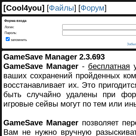
[
Cool4you
]
[
Файлы
] [
Форум
]
Форма входа
Логин:
Пароль:
запомнить
Забыл
GameSave Manager 2.3.693
GameSave Manager
-
бесплатная
у
ваших сохранений пройденных ком
восстанавливает их. Это пригодитс
быть случайно удалены при фор
игровые сейвы могут по тем или и
GameSave Manager
позволяет пер
Вам не нужно вручную разыскиват