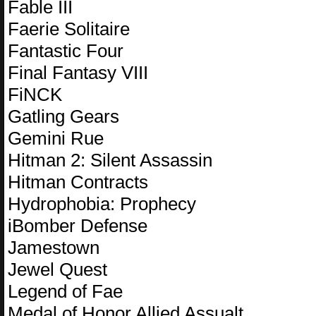
Fable III
Faerie Solitaire
Fantastic Four
Final Fantasy VIII
FiNCK
Gatling Gears
Gemini Rue
Hitman 2: Silent Assassin
Hitman Contracts
Hydrophobia: Prophecy
iBomber Defense
Jamestown
Jewel Quest
Legend of Fae
Medal of Honor Allied Assualt