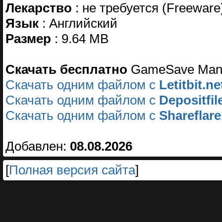
Лекарство
: не требуется (Freeware
Язык
: Английский
Размер
: 9.64 MB
Cкачать бесплатно
GameSave Manag
Скачать одним файлом с
Letitbit.ne
Скачать одним файлом с
Depositfi
Скачать одним файлом с
Shareflare
Добавлен:
08.08.2026
[
Полная версия сайта
]