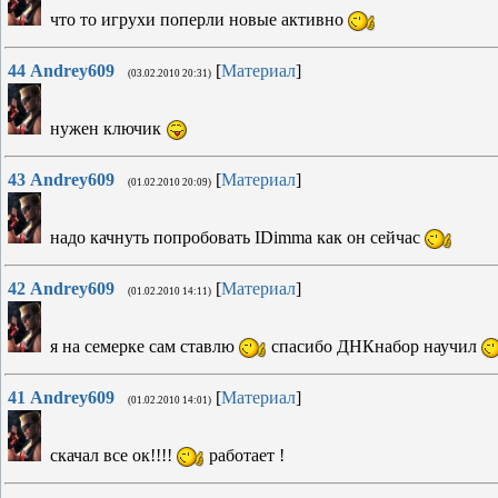
что то игрухи поперли новые активно
44
Andrey609
[
Материал
]
(03.02.2010 20:31)
нужен ключик
43
Andrey609
[
Материал
]
(01.02.2010 20:09)
надо качнуть попробовать IDimmа как он сейчас
42
Andrey609
[
Материал
]
(01.02.2010 14:11)
я на семерке сам ставлю
спасибо ДНКнабор научил
41
Andrey609
[
Материал
]
(01.02.2010 14:01)
скачал все ок!!!!
работает !