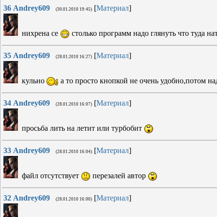
36
Andrey609
[
Материал
]
(30.01.2010 19:45)
нихрена се
столько программ надо глянуть что туда н
35
Andrey609
[
Материал
]
(28.01.2010 16:27)
кульно
а то просто кнопкой не очень удобно,потом над
34
Andrey609
[
Материал
]
(28.01.2010 16:07)
просьба лить на летит или турбобит
33
Andrey609
[
Материал
]
(28.01.2010 16:04)
файл отсутствует
перезалей автор
32
Andrey609
[
Материал
]
(28.01.2010 16:00)