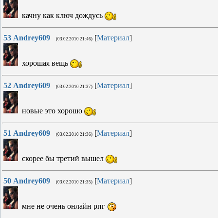
качну как ключ дождусь
53
Andrey609
[
Материал
]
(03.02.2010 21:46)
хорошая вещь
52
Andrey609
[
Материал
]
(03.02.2010 21:37)
новые это хорошо
51
Andrey609
[
Материал
]
(03.02.2010 21:36)
скорее бы третий вышел
50
Andrey609
[
Материал
]
(03.02.2010 21:35)
мне не очень онлайн рпг