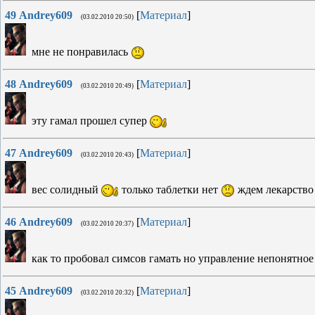
49
Andrey609
[
Материал
]
(03.02.2010 20:50)
мне не понравилась
48
Andrey609
[
Материал
]
(03.02.2010 20:49)
эту гамал прошел супер
47
Andrey609
[
Материал
]
(03.02.2010 20:43)
вес солидный
только таблетки нет
ждем лекарств
46
Andrey609
[
Материал
]
(03.02.2010 20:37)
как то пробовал симсов гамать но управление непонятно
45
Andrey609
[
Материал
]
(03.02.2010 20:32)