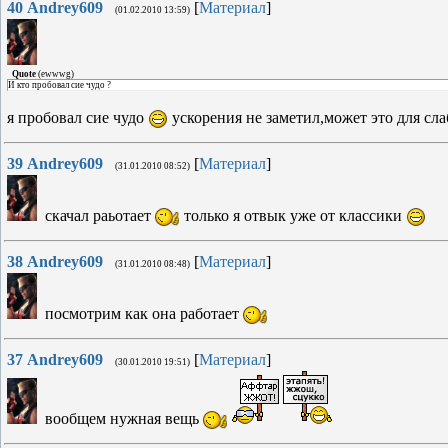
40
Andrey609
[
Материал
]
(01.02.2010 13:59)
Quote
(
ewwwg
)
И кто пробовал сие чудо ?
я пробовал сие чудо
ускорения не заметил,может это для с
39
Andrey609
[
Материал
]
(31.01.2010 08:52)
скачал раьотает
только я отвык уже от классики
38
Andrey609
[
Материал
]
(31.01.2010 08:48)
посмотрим как она работает
37
Andrey609
[
Материал
]
(30.01.2010 19:51)
вообщем нужная вещь