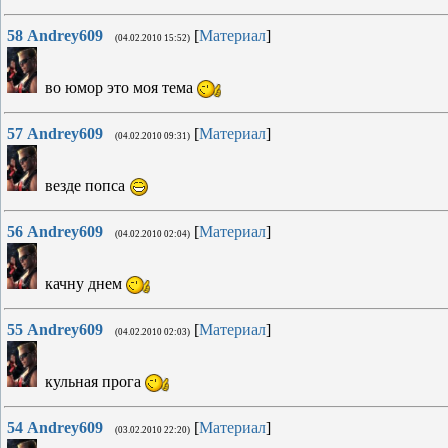
58
Andrey609
[
Материал
]
(04.02.2010 15:52)
во юмор это моя тема
57
Andrey609
[
Материал
]
(04.02.2010 09:31)
везде попса
56
Andrey609
[
Материал
]
(04.02.2010 02:04)
качну днем
55
Andrey609
[
Материал
]
(04.02.2010 02:03)
кульная прога
54
Andrey609
[
Материал
]
(03.02.2010 22:20)