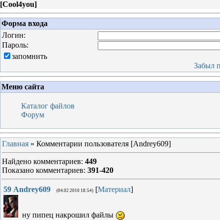
[
Cool4you
]
Форма входа
Логин:
Пароль:
запомнить
Забыл 
Меню сайта
Каталог файлов
Форум
Главная
» Комментарии пользователя [Andrey609]
Найдено комментариев
:
449
Показано комментариев
:
391-420
59
Andrey609
[
Материал
]
(04.02.2010 18:54)
ну пипец накрошил файлы