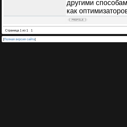
другими способам
как оптимизаторов
Страница
1
из
1
1
[
Полная версия сайта
]