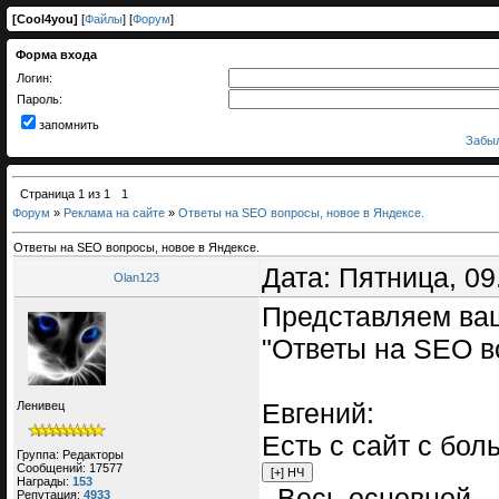
[
Cool4you
]
[
Файлы
] [
Форум
]
Форма входа
Логин:
Пароль:
запомнить
Забыл
Страница
1
из
1
1
Форум
»
Реклама на сайте
»
Ответы на SEO вопросы, новое в Яндексе.
Ответы на SEO вопросы, новое в Яндексе.
Дата: Пятница, 09
Olan123
Представляем ва
"Ответы на SEO в
Евгений:
Ленивец
Есть с сайт с бо
Группа: Редакторы
Сообщений:
17577
Награды:
153
. Весь основной
Репутация:
4933