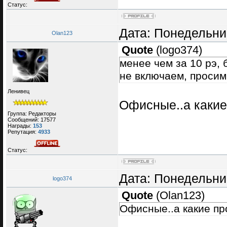
Статус:
Дата: Понедельник
Olan123
Quote
(
logo374
)
менее чем за 10 рэ, 
не включаем, просим
Ленивец
Офисные..а каки
Группа: Редакторы
Сообщений:
17577
Награды:
153
Репутация:
4933
Статус:
Дата: Понедельник
logo374
Quote
(
Olan123
)
Офисные..а какие п