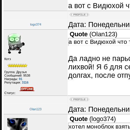
а вот с Видюхой ч
Дата: Понедельник
logo374
Quote
(
Olan123
)
а вот с Видюхой что 
Да ладно не парьс
Котэ
лихвой! Я б для с
Группа: Друзья
долгах, после отп
Сообщений:
9538
Награды:
91
Репутация:
3116
Статус:
Дата: Понедельник
Olan123
Quote
(
logo374
)
хотел моноблок взять