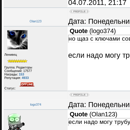
04.07.2011, 21:17
Дата: Понедельник
Olan123
Quote
(
logo374
)
но щаз с ключами со
если надо могу т
Ленивец
Группа: Редакторы
Сообщений:
17577
Награды:
153
Репутация:
4933
Статус:
Дата: Понедельник
logo374
Quote
(
Olan123
)
если надо могу труб