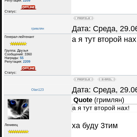
Репутация:
2209
Статус:
Дата: Среда, 29.0
гримлян
Генерал-лейтенант
а я тут второй на
Группа: Друзья
Сообщений:
3360
Награды:
55
Репутация:
2209
Статус:
Дата: Среда, 29.0
Olan123
Quote
(
гримлян
)
а я тут второй нах!
ха буду 3тим
Ленивец