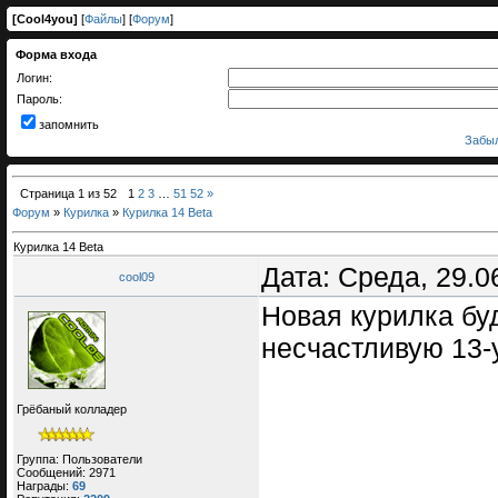
[
Cool4you
]
[
Файлы
] [
Форум
]
Форма входа
Логин:
Пароль:
запомнить
Забыл
Страница
1
из
52
1
2
3
…
51
52
»
Форум
»
Курилка
»
Курилка 14 Beta
Курилка 14 Beta
Дата: Среда, 29.0
cool09
Новая курилка бу
несчастливую 13
Грёбаный колладер
Группа: Пользователи
Сообщений:
2971
Награды:
69