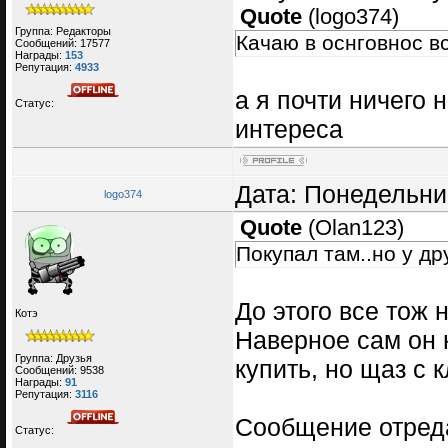
Quote
(
logo374
)
Группа: Редакторы
Качаю в оснговнос вс
Сообщений:
17577
Награды:
153
Репутация:
4933
а я почти ничего 
Статус:
интереса
Дата: Понедельник
logo374
Quote
(
Olan123
)
Покупал там..но у др
До этого все тож 
Котэ
Наверное сам он 
Группа: Друзья
купить, но щаз с
Сообщений:
9538
Награды:
91
Репутация:
3116
Сообщение отред
Статус: