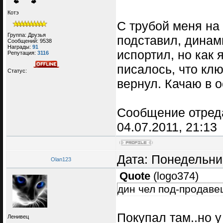
Котэ
С трубой меня на
Группа: Друзья
подставил, динами
Сообщений:
9538
Награды:
91
испортил, но как я
Репутация:
3116
писалось, что клю
Статус:
вернул. Качаю в о
Сообщение отред
04.07.2011, 21:13
Дата: Понедельник
Olan123
Quote
(
logo374
)
дин чел под-продаве
Покупал там..но у
Ленивец