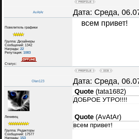
Дата: Среда, 06.0
AvAtAr
всем привет!
Повелитель графики
Группа: Дизайнеры
Сообщений:
1342
Награды:
22
Репутация:
1083
Статус:
Дата: Среда, 06.0
Olan123
Quote
(
tata1682
)
ДОБРОЕ УТРО!!!!
Quote
(
AvAtAr
)
Ленивец
всем привет!
Группа: Редакторы
Сообщений:
17577
Награды:
153