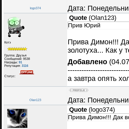
Дата: Понедельник
logo374
Quote
(
Olan123
)
Прив Юрий
Прива Димон!!! Да
Котэ
золотуха... Как у 
Группа: Друзья
Сообщений:
9538
Добавлено
(04.07
Награды:
91
Репутация:
3116
--------------------------
Статус:
а завтра опять хо
Дата: Понедельник
Olan123
Quote
(
logo374
)
Прива Димон!!! Дак во