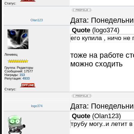
Статус:
Дата: Понедельник
Olan123
Quote
(
logo374
)
его купила , ничо не
тоже на работе ст
Ленивец
можно сходить
Группа: Редакторы
Сообщений:
17577
Награды:
153
Репутация:
4933
Статус:
Дата: Понедельник
logo374
Quote
(
Olan123
)
трубу могу..и летит 