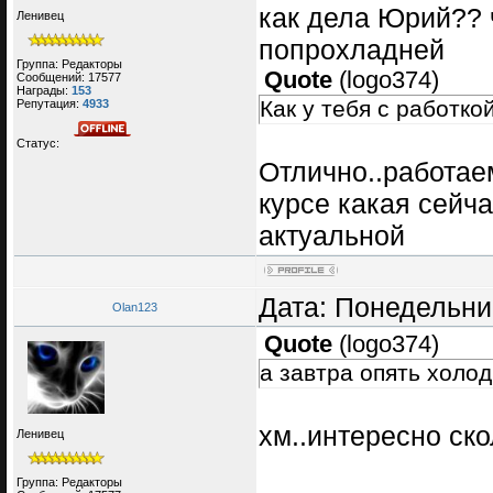
как дела Юрий?? 
Ленивец
попрохладней
Группа: Редакторы
Quote
(
logo374
)
Сообщений:
17577
Награды:
153
Как у тебя с работко
Репутация:
4933
Статус:
Отлично..работае
курсе какая сейч
актуальной
Дата: Понедельник
Olan123
Quote
(
logo374
)
а завтра опять холод
хм..интересно ско
Ленивец
Группа: Редакторы