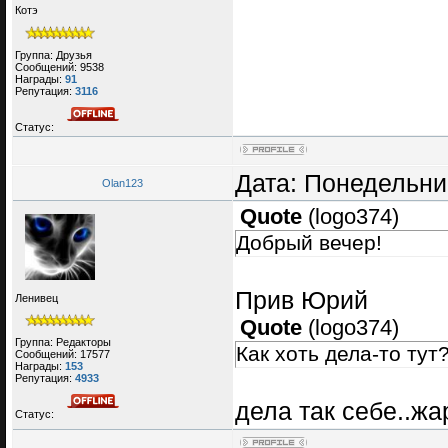
Котэ
Группа: Друзья
Сообщений:
9538
Награды:
91
Репутация:
3116
Статус:
Дата: Понедельник
Olan123
Quote
(
logo374
)
Добрый вечер!
Прив Юрий
Ленивец
Quote
(
logo374
)
Группа: Редакторы
Как хоть дела-то тут
Сообщений:
17577
Награды:
153
Репутация:
4933
дела так себе..ж
Статус: