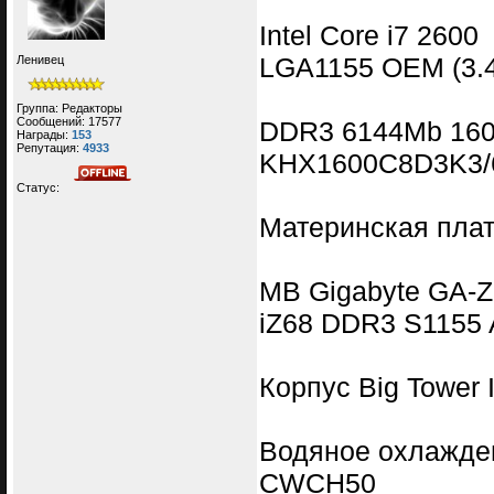
Intel Core i7 2600
LGA1155 OEM (3.4 
Ленивец
Группа: Редакторы
Сообщений:
17577
DDR3 6144Mb 160
Награды:
153
Репутация:
4933
KHX1600C8D3K3/6G
Статус:
Материнская пла
MB Gigabyte GA-
iZ68 DDR3 S1155
Корпус Big Tower 
Водяное охлажден
CWCH50