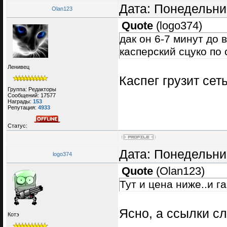
Дата: Понедельник
Olan123
Quote
(
logo374
)
дак он 6-7 минут до 
касперский сцуко по с
Ленивец
Каспег грузит сет
Группа: Редакторы
Сообщений:
17577
Награды:
153
Репутация:
4933
Статус:
Дата: Понедельник
logo374
Quote
(
Olan123
)
Тут и цена ниже..и г
Ясно, а ссылки с
Котэ