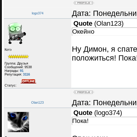
Дата: Понедельник
logo374
Quote
(
Olan123
)
Окейно
Ну Димон, я спате
Котэ
положиться! Пока
Группа: Друзья
Сообщений:
9538
Награды:
91
Репутация:
3116
Статус:
Дата: Понедельник
Olan123
Quote
(
logo374
)
Пока!