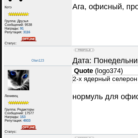
Ага, офисный, про
Котэ
Группа: Друзья
Сообщений:
9538
Награды:
91
Репутация:
3116
Статус:
Дата: Понедельник
Olan123
Quote
(
logo374
)
2-х ядерный селерон
нормуль для офи
Ленивец
Группа: Редакторы
Сообщений:
17577
Награды:
153
Репутация:
4933
Статус: