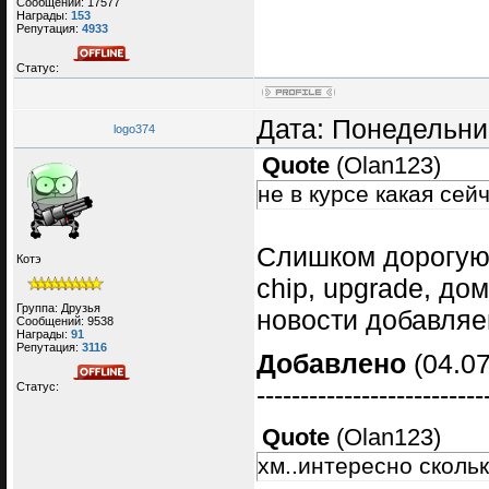
Сообщений:
17577
Награды:
153
Репутация:
4933
Статус:
Дата: Понедельник
logo374
Quote
(
Olan123
)
не в курсе какая се
Слишком дорогую 
Котэ
chip, upgrade, до
Группа: Друзья
новости добавляе
Сообщений:
9538
Награды:
91
Репутация:
3116
Добавлено
(04.07
Статус:
--------------------------
Quote
(
Olan123
)
хм..интересно скольк