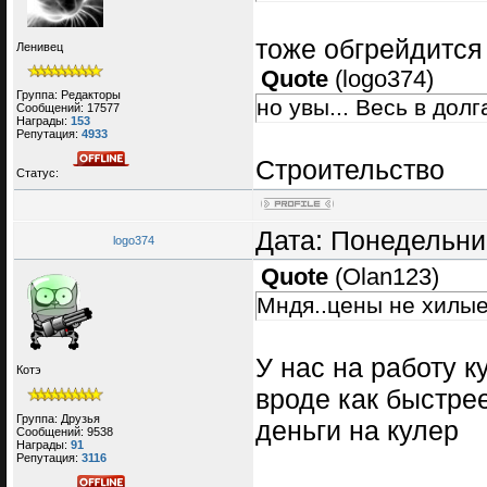
тоже обгрейдитс
Ленивец
Quote
(
logo374
)
Группа: Редакторы
но увы... Весь в дол
Сообщений:
17577
Награды:
153
Репутация:
4933
Строительство
Статус:
Дата: Понедельник
logo374
Quote
(
Olan123
)
Мндя..цены не хилы
У нас на работу к
Котэ
вроде как быстрее
Группа: Друзья
деньги на кулер
Сообщений:
9538
Награды:
91
Репутация:
3116