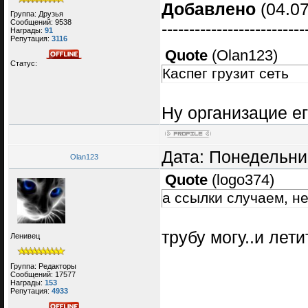
Добавлено
(04.07
Группа: Друзья
Сообщений:
9538
--------------------------
Награды:
91
Репутация:
3116
Quote
(
Olan123
)
Статус:
Каспег грузит сеть
Ну организацие ег
Дата: Понедельник
Olan123
Quote
(
logo374
)
а ссылки случаем, н
трубу могу..и ле
Ленивец
Группа: Редакторы
Сообщений:
17577
Награды:
153
Репутация:
4933