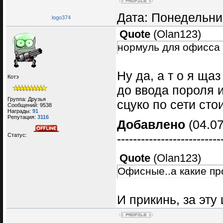
Дата: Понедельник
logo374
Quote
(
Olan123
)
нормуль для офисса
Ну да, а т о я ща
Котэ
до ввода пороля и
Группа: Друзья
сцуко по сети стоит
Сообщений:
9538
Награды:
91
Репутация:
3116
Добавлено
(04.07
Статус:
--------------------------
Quote
(
Olan123
)
Офисные..а какие п
И прикинь, за эту