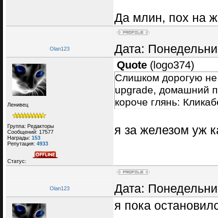
Да млин, пох на 
Дата: Понедельник
Olan123
Quote
(
logo374
)
Слишком дорогую не б
upgrade, домашний п
короче глянь: Клика
Ленивец
Группа: Редакторы
я за железом уж к
Сообщений:
17577
Награды:
153
Репутация:
4933
Статус:
Дата: Понедельник
Olan123
я пока остановил