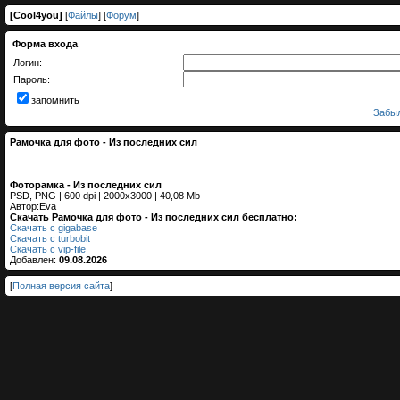
[
Cool4you
]
[
Файлы
] [
Форум
]
Форма входа
Логин:
Пароль:
запомнить
Забыл
Рамочка для фото - Из последних сил
Фоторамка - Из последних сил
PSD, PNG | 600 dpi | 2000x3000 | 40,08 Mb
Автор:Eva
Скачать Рамочка для фото - Из последних сил бесплатно:
Скачать с gigabase
Скачать с turbobit
Скачать с vip-file
Добавлен:
09.08.2026
[
Полная версия сайта
]