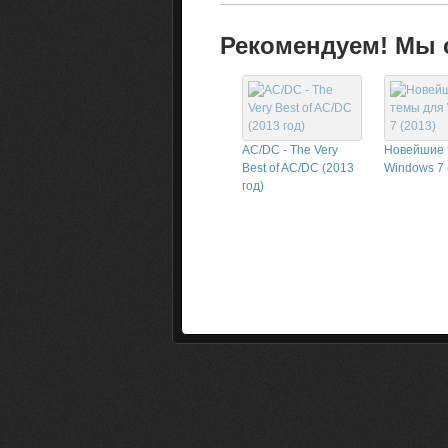
Рекомендуем! Мы с
AC/DC - The Very
Новейшие 
Best of AC/DC (2013
Windows 7 
год)