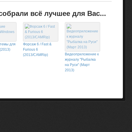
обрали всё лучшее для Вас...
темы для
Форсаж 6 / Fast &
(2013)
Furious 6
Видеоприложение к
(2013/CAMRip)
журналу "Рыбалка
на Руси" (Март
2013)