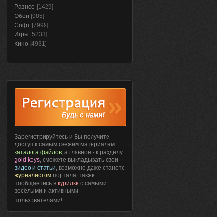
Разное
[1429]
Обои
[985]
Софт
[7999]
Игры
[5233]
Кино
[4931]
Зарегистрируйтесь и Вы получите
доступ к самым свежим материалам
каталога файлов
, а главное - к разделу
gold keys
, сможете выкладывать свои
видео и статьи
, возможно даже станете
журналистом
портала, также
пообщаетесь в
курилке
с самыми
весёлыми и активными
пользователями!