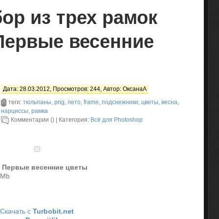
ор из трех рамок
 Первые весенние
Дата: 28.03.2012, Просмотров: 244, Автор:
ОксанаА
теги:
тюльпаны
,
png
,
лето
,
frame
,
подснежники
,
цветы
,
весна
,
нарциссы
,
рамка
Комментарии () | Категория:
Всё для Photoshop
- Первые весенние цветы
 Mb
Скачать с
Turbobit.net