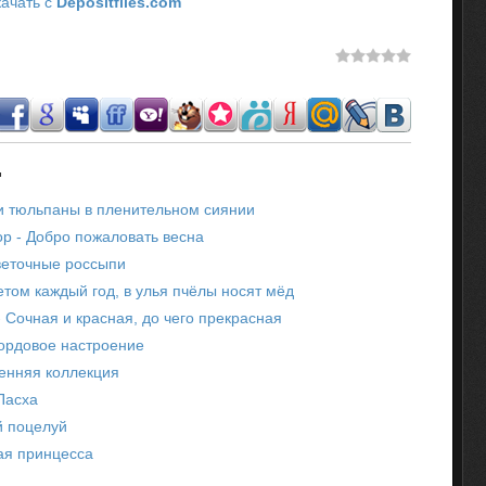
ачать с
Depositfiles.com
.
и тюльпаны в пленительном сиянии
р - Добро пожаловать весна
веточные россыпи
етом каждый год, в улья пчёлы носят мёд
- Сочная и красная, до чего прекрасная
ордовое настроение
енняя коллекция
Пасха
й поцелуй
ая принцесса