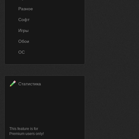
Разное
Софт
Игры
Обои
ОС
Статистика
This feature is for
Premium users only!