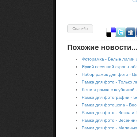
Ск
Похожие новости..
Фоторамка - Белые лилии 
Яркий весенний скрап-набо
Набор рамок для фото - Ц
Рамка для фото - Только л
Летняя рамка с клубникой 
Рамка для фотографий - Б
Рамки для фотошопа - Вес
Рамка для фото - Весна и 
Рамка для фото - Весенни
Рамки для фото - Маленьк