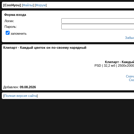
[
Cool4you
]
[
Файлы
] [
Форум
]
Форма входа
Логин:
Пароль:
запомнить
Забыл
Клипарт - Каждый цветок он по-своему нарядный
Клипарт - Кажды
PSD | 32,2 мб | 2500х2000
Скач
Ск
Добавлен:
09.08.2026
[
Полная версия сайта
]