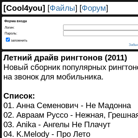
[
Cool4you
]
[
Файлы
] [
Форум
]
Форма входа
Логин:
Пароль:
запомнить
Забыл
Летний драйв рингтонов (2011)
Новый сборник популярных рингтон
на звонок для мобильника.
Список:
01. Анна Семенович - Не Мадонна
02. Авраам Руссо - Нежная, Грешна
03. Anika - Ангелы Не Плачут
04. K.Melody - Про Лето