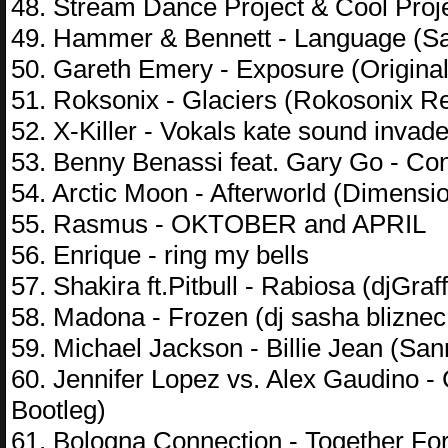
48. Stream Dance Project & Cool Proje
49. Hammer & Bennett - Language (Sa
50. Gareth Emery - Exposure (Original
51. Roksonix - Glaciers (Rokosonix R
52. X-Killer - Vokals kate sound invad
53. Benny Benassi feat. Gary Go - Con
54. Arctic Moon - Afterworld (Dimensi
55. Rasmus - OKTOBER and APRIL
56. Enrique - ring my bells
57. Shakira ft.Pitbull - Rabiosa (djGraf
58. Madona - Frozen (dj sasha blizne
59. Michael Jackson - Billie Jean (Sa
60. Jennifer Lopez vs. Alex Gaudino 
Bootleg)
61. Bologna Connection - Together Fo