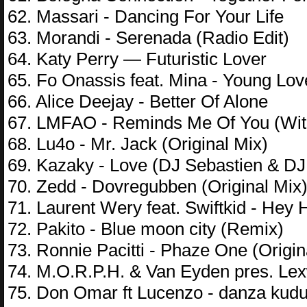
62. Massari - Dancing For Your Life
63. Morandi - Serenada (Radio Edit)
64. Katy Perry — Futuristic Lover
65. Fo Onassis feat. Mina - Young Lov
66. Alice Deejay - Better Of Alone
67. LMFAO - Reminds Me Of You (With
68. Lu4o - Mr. Jack (Original Mix)
69. Kazaky - Love (DJ Sebastien & D
70. Zedd - Dovregubben (Original Mix
71. Laurent Wery feat. Swiftkid - Hey
72. Pakito - Blue moon city (Remix)
73. Ronnie Pacitti - Phaze One (Origin
74. M.O.R.P.H. & Van Eyden pres. Lexw
75. Don Omar ft Lucenzo - danza kudu