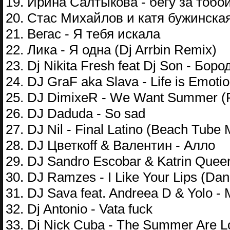
19. Ирина Салтыкова - бегу за тобо
20. Стас Михайлов и катя бужинска
21. Вегас - Я тебя искала
22. Лика - Я одна (Dj Arrbin Remix)
23. Dj Nikita Fresh feat Dj Son - Бор
24. DJ GraF aka Slava - Life is Emoti
25. DJ DimixeR - We Want Summer (R
26. DJ Daduda - So sad
27. DJ Nil - Final Latino (Beach Tube 
28. DJ Цветкоff & Валентин - Алло
29. DJ Sandro Escobar & Katrin Quee
30. DJ Ramzes - I Like Your Lips (D
31. DJ Sava feat. Andreea D & Yolo -
32. Dj Antonio - Vata fuck
33. Dj Nick Cuba - The Summer Are L