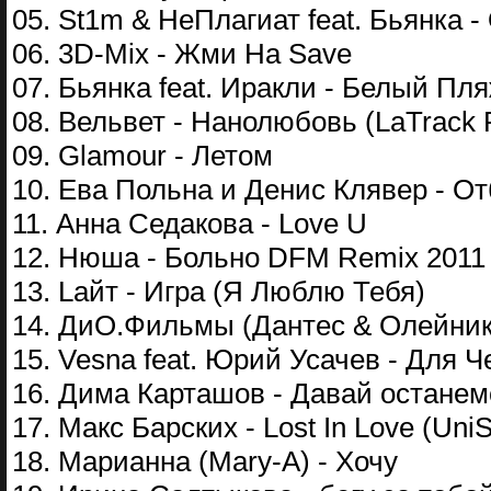
05. St1m & НеПлагиат feat. Бьянка -
06. 3D-Mix - Жми На Save
07. Бьянка feat. Иракли - Белый Пл
08. Вельвет - Нанолюбовь (LaTrack 
09. Glamour - Летом
10. Ева Польна и Денис Клявер - О
11. Анна Седакова - Love U
12. Нюша - Больно DFM Remix 2011
13. Lайт - Игра (Я Люблю Тебя)
14. ДиО.Фильмы (Дантес & Олейник
15. Vesna feat. Юрий Усачев - Для Ч
16. Дима Карташов - Давай останем
17. Макс Барских - Lost In Love (Uni
18. Марианна (Mary-A) - Хочу