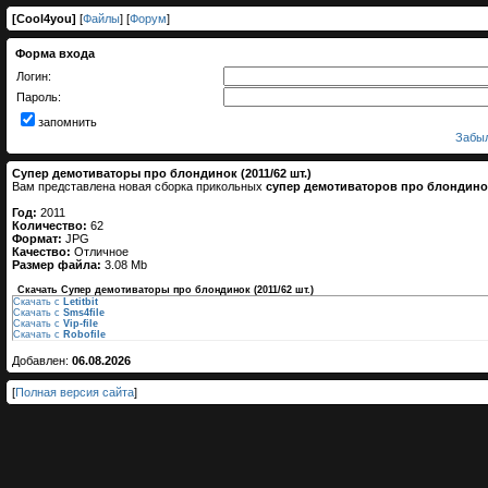
[
Cool4you
]
[
Файлы
] [
Форум
]
Форма входа
Логин:
Пароль:
запомнить
Забыл
Супер демотиваторы про блондинок (2011/62 шт.)
Вам представлена новая сборка прикольных
супер демотиваторов про блондино
Год:
2011
Количество:
62
Формат:
JPG
Качество:
Отличное
Размер файла:
3.08 Mb
Скачать Супер демотиваторы про блондинок (2011/62 шт.)
Скачать с
Letitbit
Скачать с
Sms4file
Скачать с
Vip-file
Скачать с
Robofile
Добавлен:
06.08.2026
[
Полная версия сайта
]